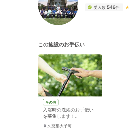
546
受入数
件
この施設のお手伝い
その他
入浴時の洗濯のお手伝い
を募集します！...
久慈郡大子町