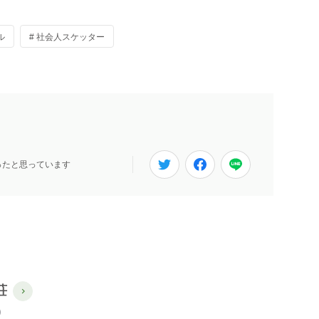
ル
# 社会人スケッター
ったと思っています
荘
)