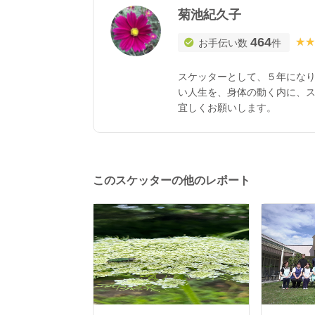
菊池紀久子
464
★★
★★
お手伝い数
件
スケッターとして、５年になり
い人生を、身体の動く内に、
宜しくお願いします。
このスケッターの他のレポート