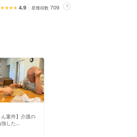
4.9
709
★★★★★
★★★★★
星獲得数
さん案件】介護の
強した...