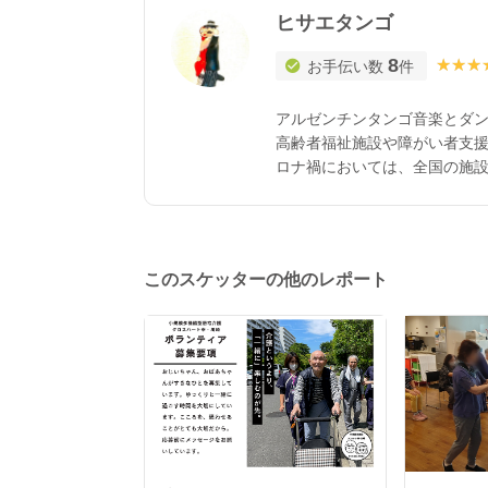
ヒサエタンゴ
8
★★★
★★★
お手伝い数
件
アルゼンチンタンゴ音楽とダン
高齢者福祉施設や障がい者支
ロナ禍においては、全国の施
ら交流をする活動をしておりま
介護、デイサービス、重度障が
う変わり種ですが、その時培
加出来る楽しいレクレーション
このスケッターの他のレポート
タンゴセラピー協会のHPをご