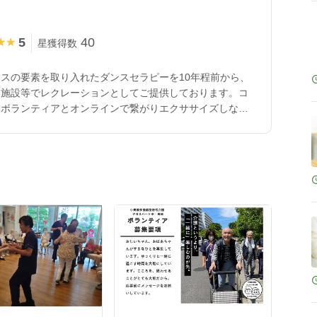
5
40
★★
★★
星獲得数
スの要素を取り入れたダンスセラピーを10年程前から、
援施設等でレクレーションとしてご提供しております。コ
設ボランティアとオンラインで繋がりエクササイズしなが
す。 自身は大学病院で働く傍ら介護福祉士として、訪問
い児の支援に従事しておりました。 宝塚歌劇団出身とい
ったサービス精神とダンスのスキルを使い、どなたでも参
を提供できたらと思います。 活動内容は、NPO法人日本
覧ください。