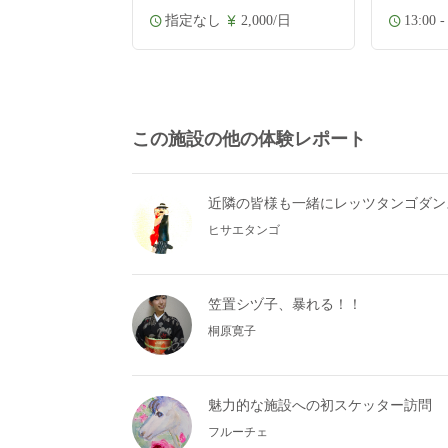
指定なし
2,000/日
13:00 -
この施設の他の体験レポート
近隣の皆様も一緒にレッツタンゴダン
ヒサエタンゴ
笠置シヅ子、暴れる！！
桐原寛子
魅力的な施設への初スケッター訪問
フルーチェ