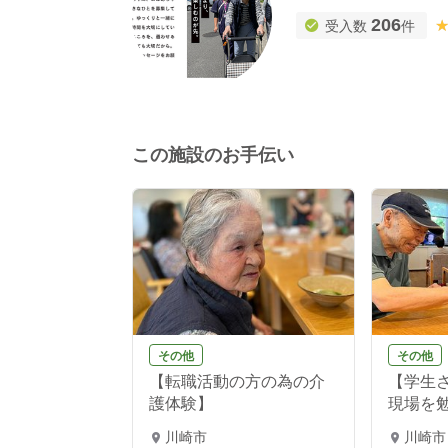
206
受入数
件
この施設のお手伝い
その他
その他
【転職活動の方の為の介
【学生
護体験】
現場を勉
川崎市
川崎市