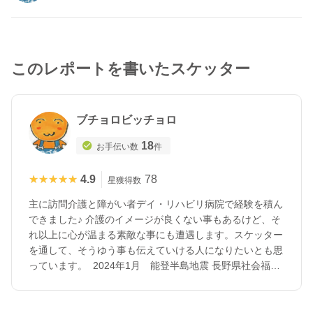
このレポートを書いたスケッター
ブチョロビッチョロ
18
お手伝い数
件
★★★★★
★★★★★
4.9
78
星獲得数
主に訪問介護と障がい者デイ・リハビリ病院で経験を積ん
できました♪ 介護のイメージが良くない事もあるけど、そ
れ以上に心が温まる素敵な事にも遭遇します。スケッター
を通して、そうゆう事も伝えていける人になりたいとも思
っています。 2024年1月 能登半島地震 長野県社会福祉
協議会の案件をきっかけに、防災士資格取得しました。
介護福祉士 × 防災士 新たな気持ちで地域に戻り、訪問介
護事業所で奮闘中～♪ レクは得意…ではないのでサポータ