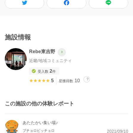
施設情報
Rebe東吉野
近畿
/
地域コミュニティ
2
受入数
件
★★★★★
★★★★★
5
10
星獲得数
この施設の他の体験レポート
あたたかい集い場♪
ブチョロビッチョロ
2021/09/10