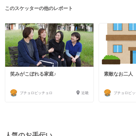
ーなら可。 折り紙×○○等、アイデア捻出中～。 ご一緒で
このスケッターの他のレポート
きた時には、「チョロさん」「チョロちゃん」「ブチョさ
ん」等、気軽に呼んでくださいね。 そのうち地方にも行
ってみたいと思ってます♪ もっと気軽に幅広く、その人ら
しさと向き合える時間を共有したいと思っています。(*´ω
｀*) ちなみに いつもの介護職モードはOFFになります
（笑） 2026年 ※水曜で活動したいです😊
笑みがこぼれる家庭♪
素敵なお二人
ブチョロビッチョロ
近畿
ブチョロビッ
人気のお手伝い