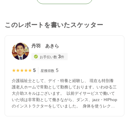
このレポートを書いたスケッター
丹羽 あきら
3
お手伝い数
件
★★★★★
★★★★★
5
5
星獲得数
介護福祉士として、デイ・特養と経験し、 現在も特別養
護老人ホームで常勤として勤務しております。いわゆる三
大介助スキルはございます。 以前デイサービスで働いて
いた頃は非常勤として働きながら、ダンス、jazz・HIPhop
のインストラクターをしていました。 身体を使うレク、
体操・呼吸法など、 高齢者向けの簡単なエクササイズが
得意です。 それと、個人的には普段特別養護老人ホーム
で慌ただしく働くなかで、今の職場以外で、福祉に置いて