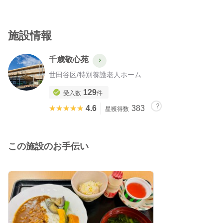
施設情報
千歳敬心苑
世田谷区
/
特別養護老人ホーム
129
受入数
件
★★★★★
★★★★★
4.6
383
星獲得数
この施設のお手伝い