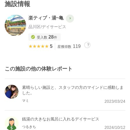
施設情報
楽ティブ・湯~亀
品川区
/
デイサービス
28
受入数
件
★★★★★
★★★★★
5
119
星獲得数
この施設の他の体験レポート
素晴らしい施設と、スタッフの方のマインドに感動しま
した。
マミ
2023/03/24
銭湯の大きなお風呂に入れるデイサービス
つるきち
2024/10/12