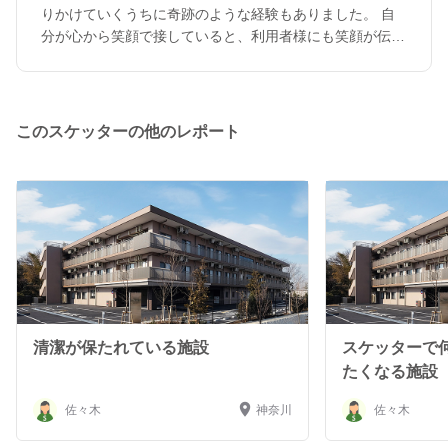
りかけていくうちに奇跡のような経験もありました。 自
分が心から笑顔で接していると、利用者様にも笑顔が伝わ
っていくと思っています。 お忙しい介護士さんのお手伝
いをさせていただくときも、介護士さんがホッとして笑顔
になるようにお手伝いをして、「助かる」と言われただけ
でも、自分も嬉しくなりやり甲斐を感じてました。 近隣
このスケッターの他のレポート
の施設で私の時間があるとき、少しでもお役に立てますよ
うにスケッターに登録しました。
清潔が保たれている施設
スケッターで
たくなる施設
佐々木
神奈川
佐々木