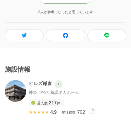
8人が参考になったと思っています
施設情報
ヒルズ鎌倉
神奈川
/
特別養護老人ホーム
217
受入数
件
★★★★★
★★★★★
4.9
702
星獲得数