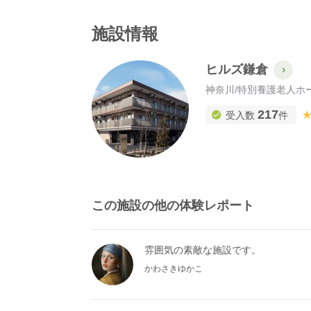
施設情報
ヒルズ鎌倉
神奈川
/
特別養護老人ホ
217
受入数
件
この施設の他の体験レポート
雰囲気の素敵な施設です。
かわさきゆかこ