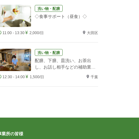
洗い物・配膳
◇食事サポート（昼食）◇
11:00 - 13:30
2,000/日
大田区
洗い物・配膳
配膳、下膳、皿洗い、お茶出
し、お話し相手などの補助業務
をお願いします！
12:30 - 14:00
1,500/日
千葉
事業所の皆様