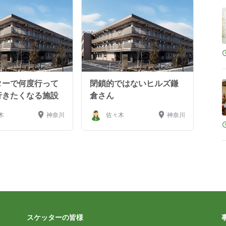
ターで何度行って
閉鎖的ではないヒルズ鎌
行きたくなる施設
倉さん
木
神奈川
佐々木
神奈川
スケッターの皆様