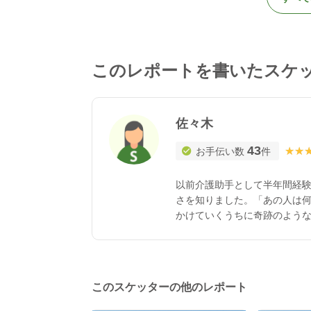
このレポートを書いたスケ
佐々木
43
★★
★★
お手伝い数
件
以前介護助手として半年間経験
さを知りました。「あの人は
かけていくうちに奇跡のような
利用者様にも笑顔が伝わってい
せていただくときも、介護士
かる」と言われただけでも、自
私の時間があるとき、少しで
このスケッターの他のレポート