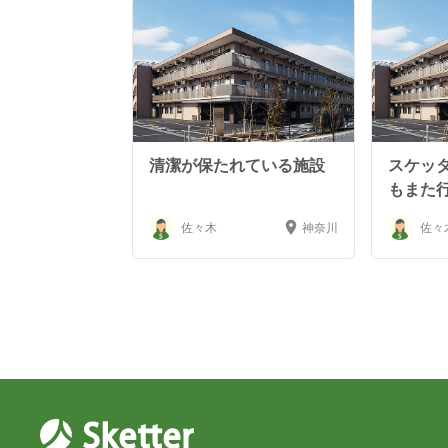
清潔が保たれている施設
スケッ
もまた
佐々木
神奈川
佐々