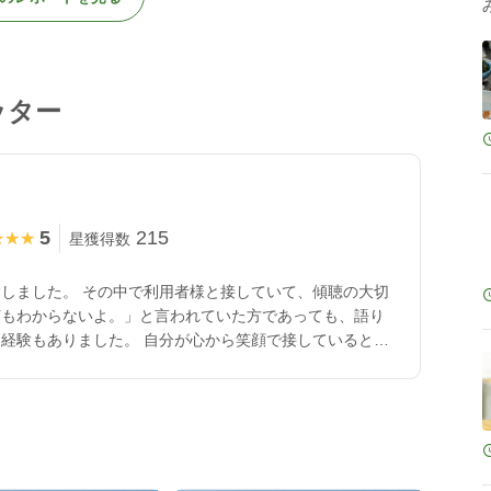
ッター
5
215
★★★
★★★
星獲得数
しました。 その中で利用者様と接していて、傾聴の大切
何もわからないよ。」と言われていた方であっても、語り
経験もありました。 自分が心から笑顔で接していると、
くと思っています。 お忙しい介護士さんのお手伝いをさ
さんがホッとして笑顔になるようにお手伝いをして、「助
分も嬉しくなりやり甲斐を感じてました。 近隣の施設で
もお役に立てますようにスケッターに登録しました。