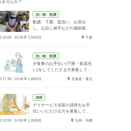
みませんか？
洗い物・配膳
配膳、下膳、皿洗い、お茶出
し、お話し相手などの補助業務
をお願いします！
18:00 - 19:30
1,500/日
千葉
洗い物・配膳
夕食事のお手伝い(下膳・食器洗
い)をしてくださる方募集してい
ます。
17:30 - 19:30
1,600/日
北海道・東北
清掃
デイサービス浴室の清掃をお手
伝いいただける方を募集してい
ます
13:00 - 14:00
1,000/日
九州・沖縄