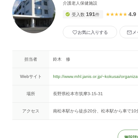
介護老人保健施設
191
4.9
★★★★★
★★★★★
受入数
件
お気に入りする
メ
担当者
鈴木 修
Webサイト
http://www.mhl.janis.or.jp/~kokusai/organiz
場所
長野県松本市筑摩3-15-31
アクセス
南松本駅から徒歩20分、松本駅から車で10
施設詳