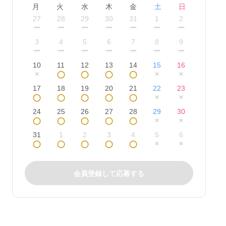
月
火
水
木
金
土
日
27
28
29
30
31
1
2
ー
ー
ー
ー
ー
ー
ー
3
4
5
6
7
8
9
ー
ー
ー
ー
ー
ー
ー
10
11
12
13
14
15
16
×
◯
◯
◯
◯
×
×
17
18
19
20
21
22
23
◯
◯
◯
◯
◯
×
×
24
25
26
27
28
29
30
◯
◯
◯
◯
◯
×
×
31
1
2
3
4
5
6
◯
◯
◯
◯
◯
×
×
会員登録して応募する