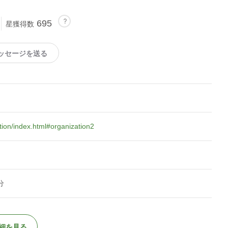
695
星獲得数
ッセージを送る
ation/index.html#organization2
分
細を見る