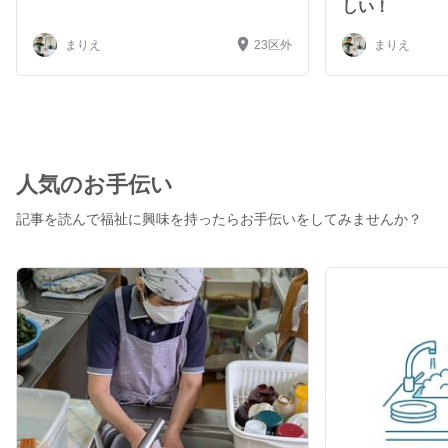
うぞよろしくお願いいたします。 【特技】演奏🎹 音大
しい！
卒：器楽学科電子オルガン専攻 (結婚式場のオルガニスト
10年。ミュージックファシリテーターとして5年半、様々
まりえ
23区外
まりえ
な介護施設に訪問し音楽レクを行なっていました。介護職
員時代は日常の音楽レクだけでなく、地域の方向けのレク
の企画・運営等も担当していました。) 【介護歴】 訪問
介護・デイサービス・シニアマンションの職員・自費の個
人ヘルパー・小規模多機能型居宅介護の職員・難病や障が
い者の方に携わる仕事等、経験があります。
人気のお手伝い
記事を読んで福祉に興味を持ったらお手伝いをしてみませんか？