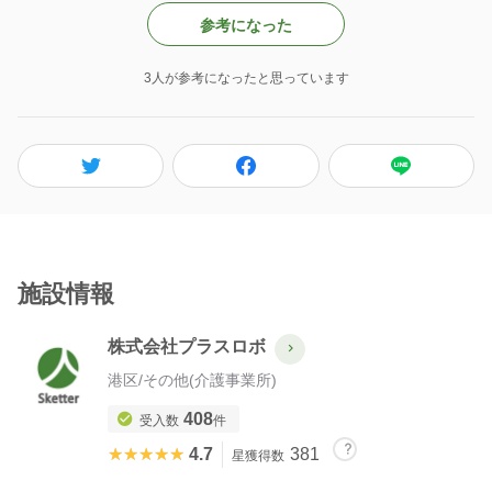
参考になった
3人が参考になったと思っています
施設情報
株式会社プラスロボ
港区
/
その他(介護事業所)
408
受入数
件
★★★★★
★★★★★
4.7
381
星獲得数