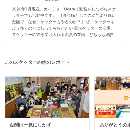
2026年7月現在、カイテク・Ucareで勤務をしながらスケ
ッターでも活動中です。 【介護職としての給与より低い
金額で、なぜスケッターもやるのか？】 ①スケッターを
より多くの方に知ってもらいたい ②スケッターの立場、
スケッターの方を受け入れる職員の立場、どちらも経験が
あることから、よりよいスケッター活用の力になりたい
③職員でなくとも力になれる関係性をデザインしたい 高
齢者の介護だけでなく、様々なことを学びたいと思ってい
ます。 メッセージを頂けること、とても嬉しいです。 ご
このスケッターの他のレポート
縁がありましたらどうぞよろしくお願いいたします。 音
楽レクリエーションのご要望は、以下の条件が合う事業所
様のみお受けいたします。 ・楽器があること(近隣でした
ら、キーボードの持ち運びを検討いたします) ・歌詞を表
示する大きなモニターやテレビがあること ・大きなモニ
ターやテレビが無く歌詞カードの配布を希望される場合、
印刷を行って頂けること ※小規模なフロアでのウクレレや
カリンバでの音楽レクでしたら手軽に行えるかと思います
ので、ご相談ください。 以前の職場(小規模多機能)で
は、スケッターの方の受け入れ担当をしていました。 ど
百聞は一見にしかず
ありがとうの