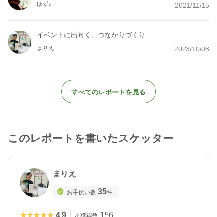
ゆず♪
2021/11/15
イベントに出向く、つながりづくり
まりえ
2023/10/08
すべてのレポートを見る
このレポートを書いたスケッター
まりえ
35
お手伝い数
件
★★★★★
★★★★★
4.9
156
星獲得数