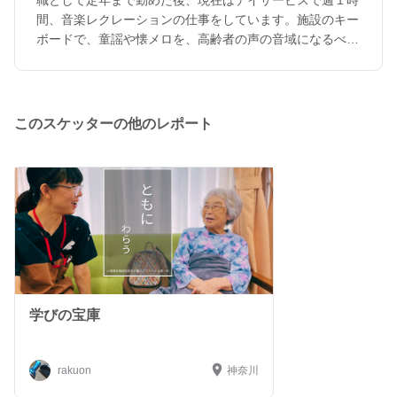
職として定年まで勤めた後、現在はデイサービスで週１時
間、音楽レクレーションの仕事をしています。施設のキー
ボードで、童謡や懐メロを、高齢者の声の音域になるべく
合わせた調で弾いて、ご利用者さんや職員さんにも歌って
頂いています。長年の会社員としての仕事は半分は自宅で
1人でやるもので、本来人前に出るのは苦手でしたが、そ
のデイサービスでご利用者さんとコミュニケーションが取
このスケッターの他のレポート
れた時の事が励みになり、別の所でもやらせて頂けたら、
と思うようになりました。 よろしくお願いします。 尚、
プロフィール画像は、トルコの太鼓、２つです。 若い
時、趣味でトルコ音楽の合奏をやっていた時のものです。
学びの宝庫
rakuon
神奈川