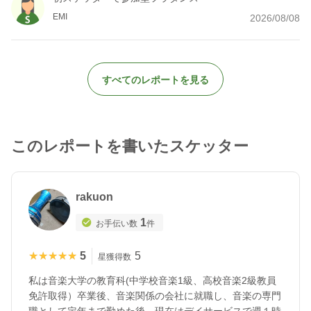
EMI
2026/08/08
すべてのレポートを見る
このレポートを書いたスケッター
rakuon
1
お手伝い数
件
★★★★★
★★★★★
5
5
星獲得数
私は音楽大学の教育科(中学校音楽1級、高校音楽2級教員
免許取得）卒業後、音楽関係の会社に就職し、音楽の専門