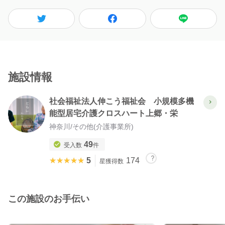
施設情報
社会福祉法人伸こう福祉会 小規模多機
能型居宅介護クロスハート上郷・栄
神奈川
/
その他(介護事業所)
49
受入数
件
★★★★★
★★★★★
5
174
星獲得数
この施設のお手伝い