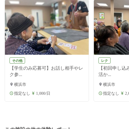
その他
レク
【学生のみ応募可】お話し相手やレ
【初回申し込
ク参...
活か...
横浜市
横浜市
指定なし
1,000/日
指定なし
2