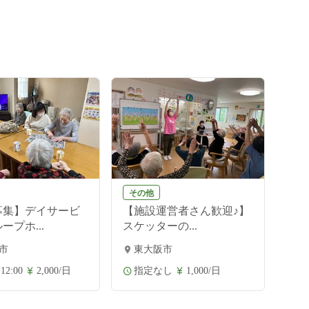
その他
募集】デイサービ
【施設運営者さん歓迎♪】
ープホ...
スケッターの...
市
東大阪市
 12:00
2,000/日
指定なし
1,000/日