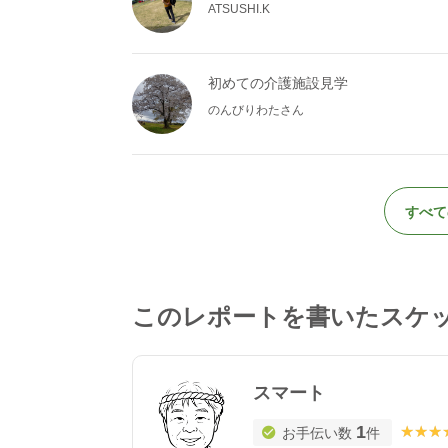
ATSUSHI.K
初めての介護施設見学
のんびりわたさん
すべて
このレポートを書いたスケ
スマート
1
★★★
★★★
お手伝い数
件