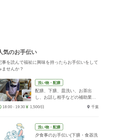
人気のお手伝い
記事を読んで福祉に興味を持ったらお手伝いをして
みませんか？
洗い物・配膳
配膳、下膳、皿洗い、お茶出
し、お話し相手などの補助業務
をお願いします！
18:00 - 19:30
1,500/日
千葉
洗い物・配膳
夕食事のお手伝い(下膳・食器洗