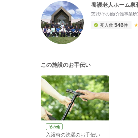
養護老人ホーム泉
茨城
/
その他(介護事業所
546
受入数
件
この施設のお手伝い
その他
入浴時の洗濯のお手伝い