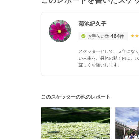
このレポートを書いたスケ
菊池紀久子
464
★★
★★
お手伝い数
件
スケッターとして、５年になり
い人生を、身体の動く内に、
宜しくお願いします。
このスケッターの他のレポート