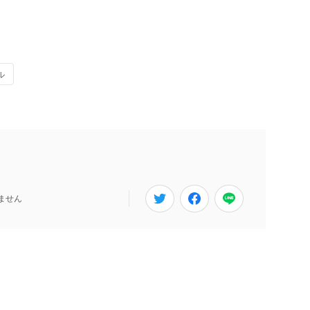
ル
ません