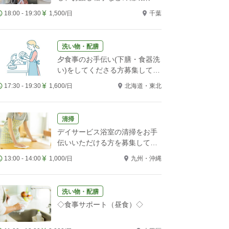
をお願いします！
18:00 - 19:30
1,500/日
千葉
洗い物・配膳
夕食事のお手伝い(下膳・食器洗
い)をしてくださる方募集してい
ます。
17:30 - 19:30
1,600/日
北海道・東北
清掃
デイサービス浴室の清掃をお手
伝いいただける方を募集してい
ます
13:00 - 14:00
1,000/日
九州・沖縄
洗い物・配膳
◇食事サポート（昼食）◇