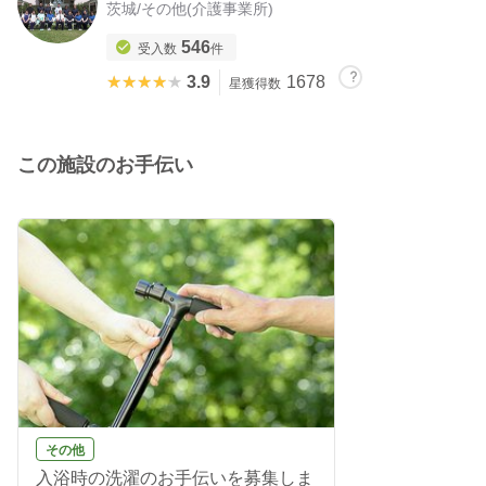
茨城
/
その他(介護事業所)
546
受入数
件
★★★★★
★★★★★
3.9
1678
星獲得数
この施設のお手伝い
その他
入浴時の洗濯のお手伝いを募集しま