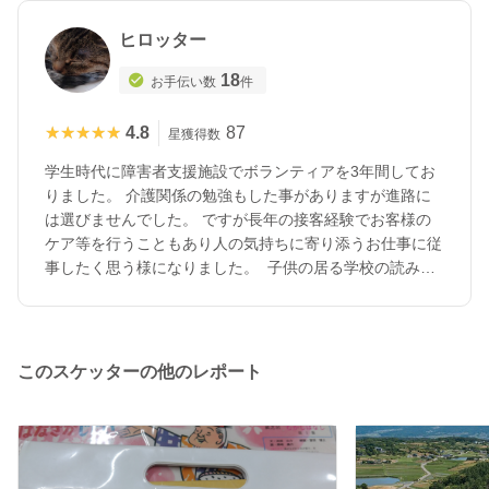
ヒロッター
18
お手伝い数
件
★★★★★
★★★★★
4.8
87
星獲得数
学生時代に障害者支援施設でボランティアを3年間してお
りました。 介護関係の勉強もした事がありますが進路に
は選びませんでした。 ですが長年の接客経験でお客様の
ケア等を行うこともあり人の気持ちに寄り添うお仕事に従
事したく思う様になりました。 子供の居る学校の読み聞
かせボランティアをしております。読み聞かせは得意なの
で皆様のお役に立てれば幸いです。
このスケッターの他のレポート