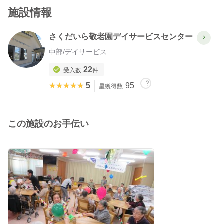
施設情報
さくだいら敬老園デイサービスセンター
中部
/
デイサービス
22
受入数
件
★★★★★
★★★★★
5
95
星獲得数
この施設のお手伝い