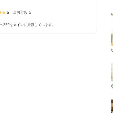
5
5
★★
★★
星獲得数
onのZ50をメインに撮影しています。