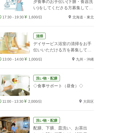
夕食事のお手伝い(下膳・食器洗
い)をしてくださる方募集してい
ます。
17:30 - 19:30
1,600/日
北海道・東北
清掃
デイサービス浴室の清掃をお手
伝いいただける方を募集してい
ます
13:00 - 14:00
1,000/日
九州・沖縄
洗い物・配膳
◇食事サポート（昼食）◇
11:00 - 13:30
2,000/日
大田区
洗い物・配膳
配膳、下膳、皿洗い、お茶出