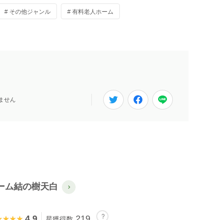
# その他ジャンル
# 有料老人ホーム
ません
ーム結の樹天白
4.9
219
★★★★
★★★★
星獲得数