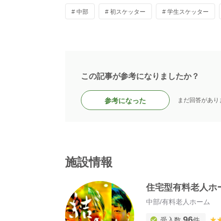
# 中部
# 初スケッター
# 学生スケッター
この記事が参考になりましたか？
参考になった
まだ回答があり
施設情報
住宅型有料老人ホ
中部
/
有料老人ホーム
96
★
★
受入数
件