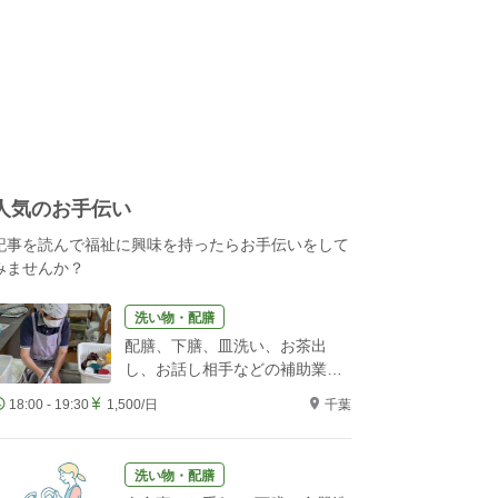
人気のお手伝い
記事を読んで福祉に興味を持ったらお手伝いをして
みませんか？
洗い物・配膳
配膳、下膳、皿洗い、お茶出
し、お話し相手などの補助業務
をお願いします！
18:00 - 19:30
1,500/日
千葉
洗い物・配膳