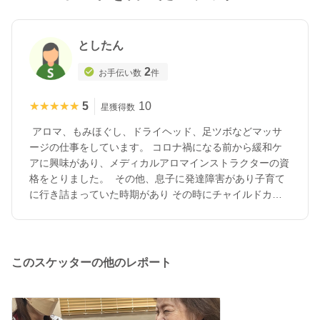
としたん
2
お手伝い数
件
★★★★★
★★★★★
5
10
星獲得数
アロマ、もみほぐし、ドライヘッド、足ツボなどマッサ
ージの仕事をしています。 コロナ禍になる前から緩和ケ
アに興味があり、メディカルアロマインストラクターの資
格をとりました。 その他、息子に発達障害があり子育て
に行き詰まっていた時期があり その時にチャイルドカウ
ンセラーや心理カウンセラーの資格もとりました。 国家
資格では無いですが、接客や人との関わりにとても役に立
っています。 趣味は知り合いや友達ネイルをしたり、ピ
アノを習ったりしています。 オールハンドが好きなので
このスケッターの他のレポート
ハンドマッサージのタッチングで心と身体の痛みを緩和す
るお手伝いが出来ればと思っています。