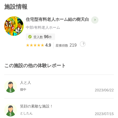
施設情報
住宅型有料老人ホーム結の樹天白
中部
/
有料老人ホーム
96
受入数
件
★★★★★
★★★★★
4.9
219
星獲得数
この施設の他の体験レポート
人と人
畑中
2023/06/22
笑顔の素敵な施設！
としたん
2023/07/15