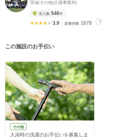
茨城
/
その他(介護事業所)
546
受入数
件
★★★★★
★★★★★
3.9
1678
星獲得数
この施設のお手伝い
その他
入浴時の洗濯のお手伝いを募集しま