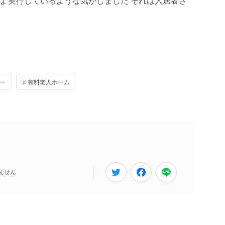
は 実行しているような気がしました それは入居者さ
ター
# 有料老人ホーム
ません