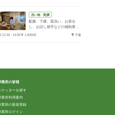
洗い物・配膳
配膳、下膳、皿洗い、お茶出
し、お話し相手などの補助業務
をお願いします！
12:30 - 14:00
1,500/日
千葉
事業所の皆様
スケッターを探す
事業所利用案内
事業所の新規登録
事業所ログイン