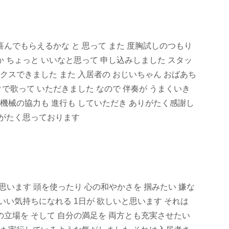
 喜んでもらえるかな と 思って また 度胸試しのつもり
んか ちょっと いいなと思って 申し込みしました スタッ
クスできました また 入居者の おじいちゃん おばあち
クで歌って いただきました なので 伴奏が うまくいき
の機械の協力も 進行も していただき ありがたく感謝し
りがたく思っております
と思います 頭を使ったり 心の和やかさを 掴みたい 嫌な
 いい気持ちになれる 1日が 欲しいと思います それは
手の立場を そして 自分の満足を 両方とも充実させたい