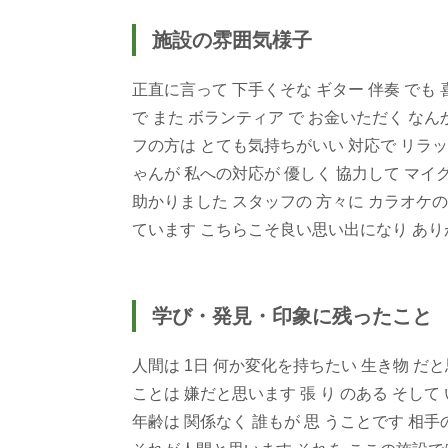
施設の雰囲気様子
正直に言って 下手くそな ギター 伴奏 でも
で また ボランティア で お金いただく な
フの方は とても気持ちがいい 対応で リラッ
ゃんが 私への対応が 優しく 協力して マイ
助かりました スタッフの 方々に カラオケ
ています こちらこそ良い思い出になり あ
学び・発見・印象に残ったこと
人間は 1日 何か変化を持ちたい 生き物 だ
ことは 嫌だと思います 張 り のある そして
年齢は 関係なく 誰もが 思 うことです 相