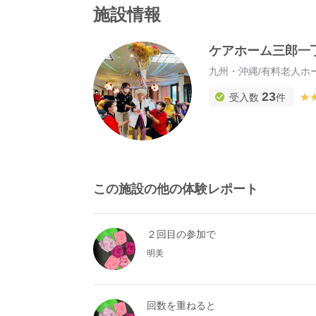
施設情報
ケアホーム三郎一
九州・沖縄
/
有料老人ホ
23
★
★
受入数
件
この施設の他の体験レポート
２回目の参加で
明美
回数を重ねると