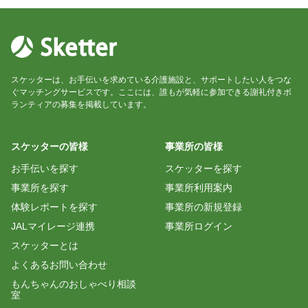
見本をするのに職員さんが一緒にしてくださって入
居者さん、喜んでらっしゃいました。
顔のツボの位置が分かりにくいので、次回は、私の
顔に色シールを貼ってみます。
マイクに慣れてきましたので、動きながら、よりう
まく使えるようにします。
スケッターは、お手伝いを求めている介護施設と、サポートしたい人をつな
ぐマッチングサービスです。ここには、誰もが気軽に参加できる謝礼付きボ
入居者さんから「声を出せて楽しい！」と感想を
ランティアの募集を掲載しています。
いただきました。
すごく嬉しく、よかったです。
スケッターの皆様
事業所の皆様
お手伝いを探す
スケッターを探す
ひまわり
事業所を探す
事業所利用案内
タンバリンと鈴で簡単な合奏をするときにスタッフ
体験レポートを探す
事業所の新規登録
さんに鈴を担当してもらい、前でしてもらうと入居
JALマイレージ連携
事業所ログイン
者が喜ばれてました！。その場でお願いするのに対
応してくださり、いつもありがとうございます。
スケッターとは
運動すると、足が少しあがりやすくなるのを感じら
よくあるお問い合わせ
もんちゃんのおしゃべり相談
室
エマナナ