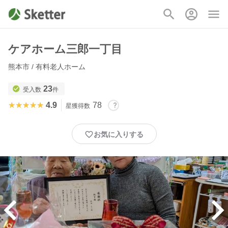
ケアホーム三郎一丁目
熊本市 / 有料老人ホーム
23
受入数
件
★★★★★
★★★★★
4.9
78
星獲得数
お気に入りする