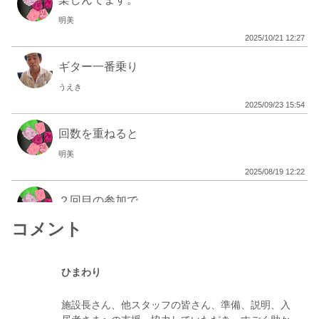
明美
2025/10/21 12:27
ギター一番乗り
うえき
2025/09/23 15:54
回数を重ねると
明美
2025/08/19 12:22
２回目の参加で
明美
コメント
2025/07/15 22:52
初めましての体験
ひまわり
明美
施設長さん、他スタッフの皆さん、準備、説明、入
2025/06/17 07:08