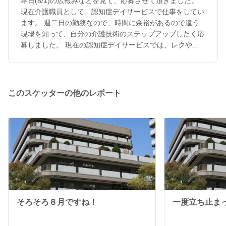
本日(8/1)の広報みなとを見て、応募させて頂きました。
現在介護職員として、認知症デイサービスで仕事をしてい
ます。 週二日の勤務なので、時間に余裕があるので違う
現場を知って、自分の介護技術のステップアップしたく応
募しました。 現在の認知症デイサービスでは、レクやト
イレ介助、体操補助、リハビリの送り迎え、傾聴などをし
ています。 ご利用者の笑顔が見られることが大きな喜び
なので、今までと違う現場での新しい経験を大事にしなが
ら、頑張りたいと思っています。 よろしくお願いしま
このスケッターの他のレポート
す。
そろそろ８月ですね！
一度立ち止ま