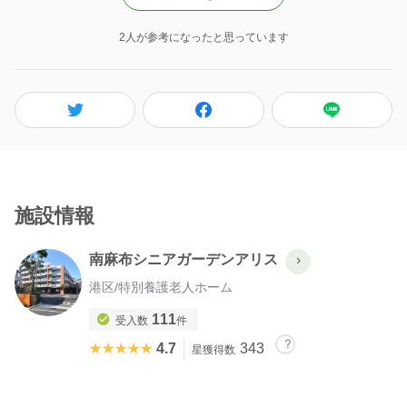
2人が参考になったと思っています
施設情報
南麻布シニアガーデンアリス
港区
/
特別養護老人ホーム
111
受入数
件
★★★★★
★★★★★
4.7
343
星獲得数