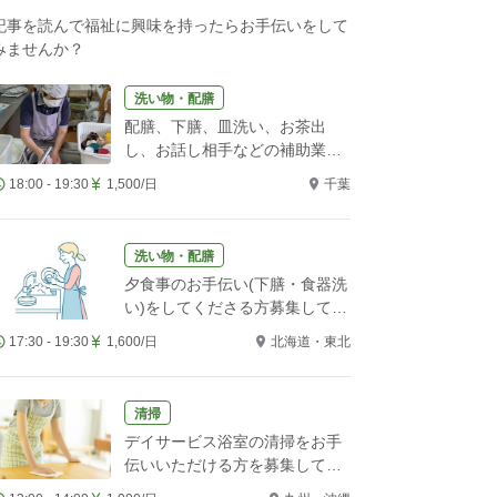
記事を読んで福祉に興味を持ったらお手伝いをして
みませんか？
洗い物・配膳
配膳、下膳、皿洗い、お茶出
し、お話し相手などの補助業務
をお願いします！
18:00 - 19:30
1,500/日
千葉
洗い物・配膳
夕食事のお手伝い(下膳・食器洗
い)をしてくださる方募集してい
ます。
17:30 - 19:30
1,600/日
北海道・東北
清掃
デイサービス浴室の清掃をお手
伝いいただける方を募集してい
ます