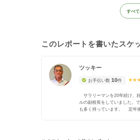
すべて
このレポートを書いたスケ
ツッキー
10
★★
★★
お手伝い数
件
サラリーマンを20年続け、
ルの副校長をしていました。
も多く持っています。 定年
養に2年、小規模に2年、今の
ます。最初は送迎からすべて
はリハビリの補助、レクリエ
そこで気づいたことは、レク