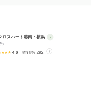
クロスハート港南・横浜
所)
4.6
292
★★★★
★★★★
星獲得数