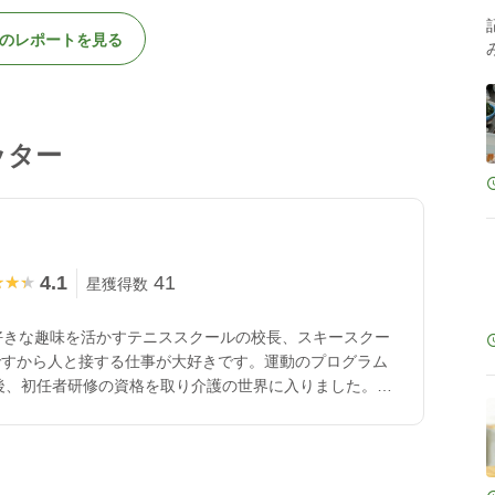
のレポートを見る
ッター
4.1
41
★★★
★★★
星獲得数
好きな趣味を活かすテニススクールの校長、スキースクー
ですから人と接する仕事が大好きです。運動のプログラム
後、初任者研修の資格を取り介護の世界に入りました。特
総合施設(デイケア、小規模，グループホーム)で3年になり
をやっていました。車の免許を返納してからは、主な仕事
ーション、体操、ゲーム、音楽(ギター、大正琴)です。
の仕事が自分には合っている事です。人と会い、を楽しま