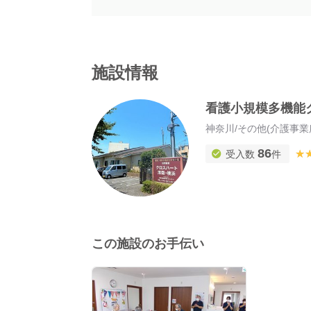
施設情報
看護小規模多機能
神奈川
/
その他(介護事業
86
★
★
受入数
件
この施設のお手伝い