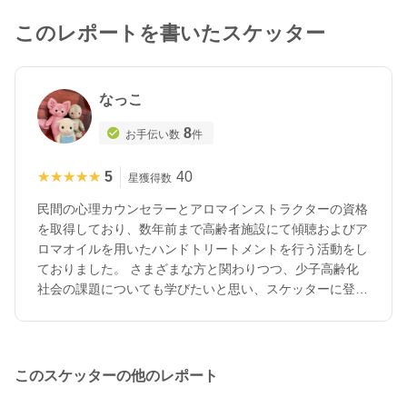
このレポートを書いたスケッター
なっこ
8
お手伝い数
件
★★★★★
★★★★★
5
40
星獲得数
民間の心理カウンセラーとアロマインストラクターの資格
を取得しており、数年前まで高齢者施設にて傾聴およびア
ロマオイルを用いたハンドトリートメントを行う活動をし
ておりました。 さまざまな方と関わりつつ、少子高齢化
社会の課題についても学びたいと思い、スケッターに登録
しました。どうぞよろしくお願い致します。 〈居住地〉
東京都町田市（最寄り駅：JR横浜線成瀬駅） 〈得意なこ
と・やりたいこと〉アロマテラピーやハーブを暮らしの中
に活かすことが趣味です。アロマテラピーやハーブは嗅覚
このスケッターの他のレポート
を刺激するものですが、その他視覚や触覚など、五感をフ