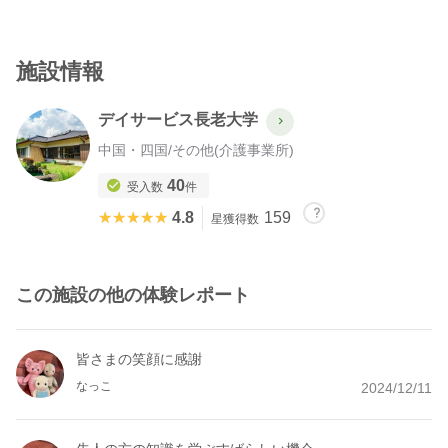
施設情報
デイサービス長老大学
中国・四国
/
その他(介護事業所)
40
受入数
件
★★★★★
★★★★★
4.8
159
星獲得数
この施設の他の体験レポート
皆さまの笑顔に感謝
なっこ
2024/12/11