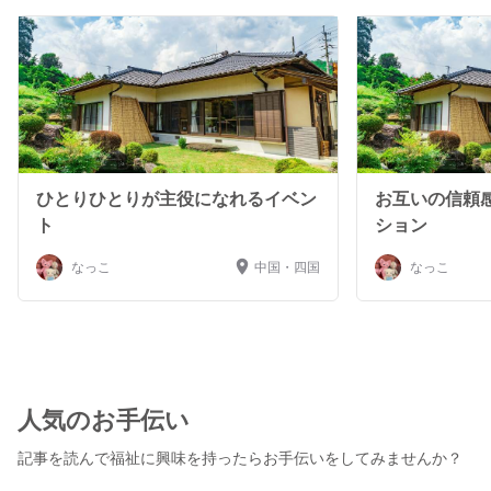
ルに使うことが脳の活性化やQOLの向上につながることを
身をもって感じております。 老若男女問わず人と会話を
することが好きです。初対面の方ともすぐに親しくなれる
性格だと思います。 人とのコミュニケーションにおいて
は、常に傾聴の姿勢を忘れず、相手の方の心に寄り添うこ
とを大切にしています。 利用者様やスタッフの方に心穏
やかなひとときを過ごしていただけるよう、お役に立てる
機会があればぜひお声掛けいただければ幸いです。
ひとりひとりが主役になれるイベン
お互いの信頼
ト
ション
なっこ
中国・四国
なっこ
人気のお手伝い
記事を読んで福祉に興味を持ったらお手伝いをしてみませんか？