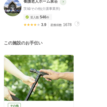
養護老人ホーム泉荘
茨城
/
その他(介護事業所)
546
受入数
件
★★★★★
★★★★★
3.9
1678
星獲得数
この施設のお手伝い
その他