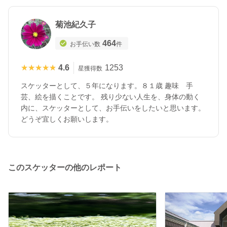
菊池紀久子
464
お手伝い数
件
★★★★★
★★★★★
4.6
1253
星獲得数
スケッターとして、５年になります。８１歳 趣味 手
芸、絵を描くことです。 残り少ない人生を、身体の動く
内に、スケッターとして、お手伝いをしたいと思います。
どうぞ宜しくお願いします。
このスケッターの他のレポート