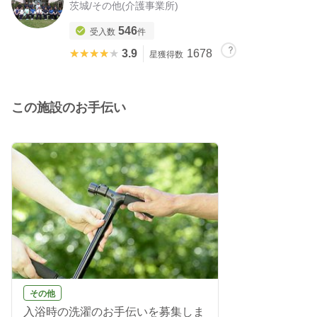
茨城
/
その他(介護事業所)
546
受入数
件
★★★★★
★★★★★
3.9
1678
星獲得数
この施設のお手伝い
その他
入浴時の洗濯のお手伝いを募集しま