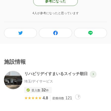
参考になった
4人が参考になったと思っています
施設情報
リハビリデイすまいるスイッチ朝日
埼玉
/
デイサービス
32
受入数
件
★★★★★
★★★★★
4.8
121
星獲得数