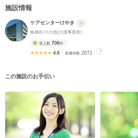
施設情報
ケアセンターけやき
板橋区
/
その他(介護事業所)
706
受入数
件
★★★★★
★★★★★
4.6
2071
星獲得数
この施設のお手伝い