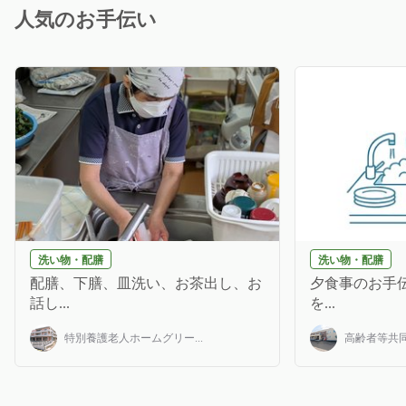
人気のお手伝い
洗い物・配膳
洗い物・配膳
配膳、下膳、皿洗い、お茶出し、お
夕食事のお手伝
話し...
を...
特別養護老人ホームグリー...
高齢者等共同