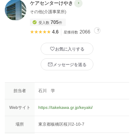
ケアセンターけやき
その他(介護事業所)
705
受入数
件
★★★★★
★★★★★
4.6
2066
星獲得数
お気に入りする
メッセージを送る
担当者
石川 学
Webサイト
https://takekawa.gr.jp/keyaki/
場所
東京都板橋区桜川2-10-7