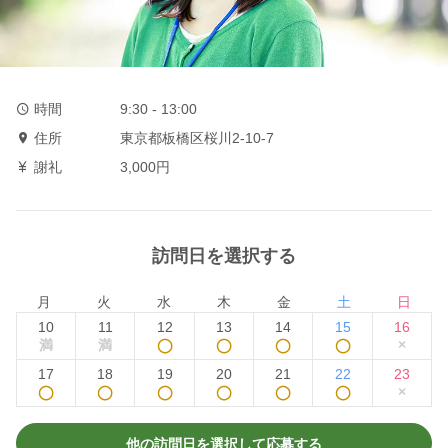
時間
9:30 - 13:00
住所
東京都板橋区桜川2-10-7
謝礼
3,000円
訪問日を選択する
月
火
水
木
金
土
日
10
11
12
13
14
15
16
満
満
◯
◯
◯
◯
×
17
18
19
20
21
22
23
◯
◯
◯
◯
◯
◯
×
他の訪問日を選択して応募する