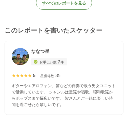
すべてのレポートを見る
このレポートを書いたスケッター
ななつ星
7
お手伝い数
件
★★★★★
★★★★★
5
35
星獲得数
ギターやエアロフォン、笛などの伴奏で歌う男女ユニット
で活動しています。 ジャンルは童謡や唱歌、昭和歌謡か
らポップスまで幅広いです。 皆さんとご一緒に楽しい時
間を過ごせたら嬉しいです。