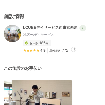
施設情報
LCUBEデイサービス西東京西原
23区外
/
デイサービス
185
受入数
件
★★★★★
★★★★★
4.9
775
星獲得数
この施設のお手伝い