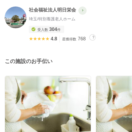
社会福祉法人明日栄会
埼玉
/
特別養護老人ホーム
304
受入数
件
★★★★★
★★★★★
4.8
768
星獲得数
この施設のお手伝い