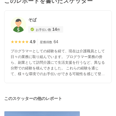
このレポートを書いたスケッター
そば
14
お手伝い数
件
★★★★★
★★★★★
4.9
64
星獲得数
プログラマーとしての経験を経て、現在は介護職員として
日々の業務に取り組んでいます。 プログラマー業務の傍
ら、副業として訪問介護にて生活支援を行うなど、異なる
分野での経験を積んできました。 これらの経験を通じ
て、様々な環境でのお手伝いができる可能性を感じて登録
しました。 PCの操作（Word、Excelなど）に関しては一
通りでます。 また、利用者の方々とのコミュニケーショ
ンやケアの提供に関しても経験があります。 宜しくお願
いします。
このスケッターの他のレポート