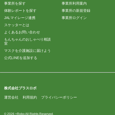
事業所を探す
事業所利用案内
体験レポートを探す
事業所の新規登録
ビッグミイ
JALマイレージ連携
事業所ログイン
スケッターとは
本日はお世話になりました。
外出先にて待ち合わせのスケッターで緊張しました
よくあるお問い合わせ
が、皆さんがとても喜んでいらっしゃるお姿に触れ
もんちゃんのおしゃべり相談
ながら共に薔薇を愛でる事が出来て、嬉しかったで
室
す。
マスクを介護施設に届けよう
職員の方も親切に接して下さり有り難かったです。
ここ数年年に何回か訪れる場所でしたので、その点
公式LINEを追加する
は良かったでした。
佐藤 元子
株式会社プラスロボ
晴天の中、皆さんと薔薇を見学し会話もはずみまし
た。とても楽しい時間でした。ありがとうございま
運営会社
利用規約
プライバシーポリシー
© 2026 +Robo All Rights Reserved.
ヤマヤ