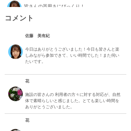
皆さんの器用さにびっくり！
佐藤 美有紀
コメント
2025/06/12 10:09
バラ祭りの見守りボランティア
佐藤 美有紀
佐藤 美有紀
今日はありがとうございました！今日も皆さんと楽
2025/06/12 09:27
しみながら参加できて、いい時間でした！また伺い
音楽レクに参加！アットホームな雰囲気の施...
たいです。
佐藤 美有紀
2025/05/28 10:25
花
感謝
施設の皆さんの 利用者の方々に対する対応が、自然
ももたろう
体で素晴らしいと感じました。とても楽しい時間を
2025/04/26 09:14
皆さん楽しかったようで、本当に良かった
花
佐藤智恵子