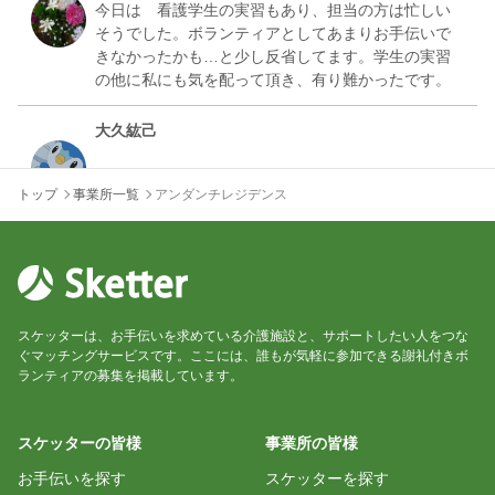
2025/04/19 09:22
今日は 看護学生の実習もあり、担当の方は忙しい
そうでした。ボランティアとしてあまりお手伝いで
スケッター初日の感想
きなかったかも…と少し反省してます。学生の実習
ヤマヤ
2025/04/03 08:37
大久紘己
また来てねーと言われて、最高でした
利用者様もスタッフの方々もとても親切で楽しい時
佐藤智恵子
トップ
事業所一覧
アンダンチレジデンス
2025/03/05 09:18
ご～さんの紙芝居 昔懐かしい「黄金バット...
ヤマヤ
ごーさん
皆さん親切でしたし、大変楽しかったです 又お邪
2025/02/17 00:36
スケッターは、お手伝いを求めている介護施設と、サポートしたい人をつな
ぐマッチングサービスです。ここには、誰もが気軽に参加できる謝礼付きボ
ランティアの募集を掲載しています。
佐藤 美有紀
今日はありがとうございました！
スケッターの皆様
事業所の皆様
入居者さんは明るく話しかけてくれたり、きれいな
お花を見ながら触れ合えて楽しみながら活動できま
お手伝いを探す
スケッターを探す