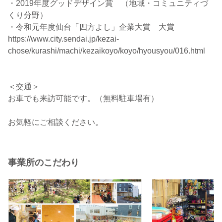
・2019年度グッドデザイン賞 （地域・コミュニティづ
くり分野）
・令和元年度仙台「四方よし」企業大賞 大賞
https://www.city.sendai.jp/kezai-
chose/kurashi/machi/kezaikoyo/koyo/hyousyou/016.html
＜交通＞
お車でも来訪可能です。（無料駐車場有）
お気軽にご相談ください。
事業所のこだわり