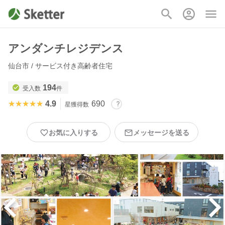
アンダンチレジデンス
仙台市 / サービス付き高齢者住宅
194
受入数
件
★★★★★
★★★★★
4.9
690
星獲得数
お気に入りする
メッセージを送る