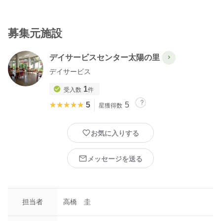
募集元施設
デイサービスセンター太陽の里
デイサービス
1
受入数
件
★★★★★
★★★★★
5
5
星獲得数
お気に入りする
メッセージを送る
担当者
高橋 圭