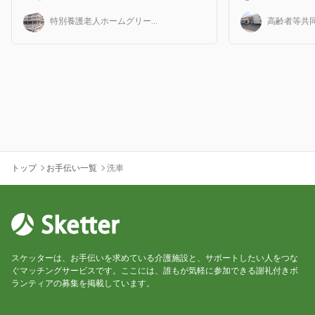
特別養護老人ホームグリー...
高齢者等共同
トップ
お手伝い一覧
洗車
スケッターは、お手伝いを求めている介護施設と、サポートしたい人をつな
ぐマッチングサービスです。ここには、誰もが気軽に参加できる謝礼付きボ
ランティアの募集を掲載しています。