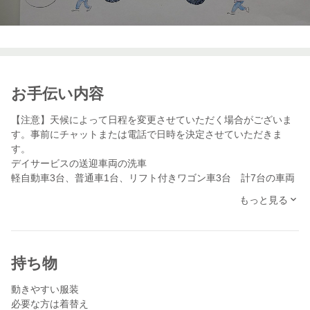
お手伝い内容
【注意】天候によって日程を変更させていただく場合がございま
す。事前にチャットまたは電話で日時を決定させていただきま
す。
デイサービスの送迎車両の洗車
軽自動車3台、普通車1台、リフト付きワゴン車3台 計7台の車両
があります
もっと見る
水洗い・ワックス掛け・車内清掃をお願いいたします
2台から、時間の許す範囲でお願いいたします
日時、集合場所などを、事前にお打合せをさせていただきますの
持ち物
で
施設、担当：高橋までお電話ください！！
動きやすい服装
必要な方は着替え