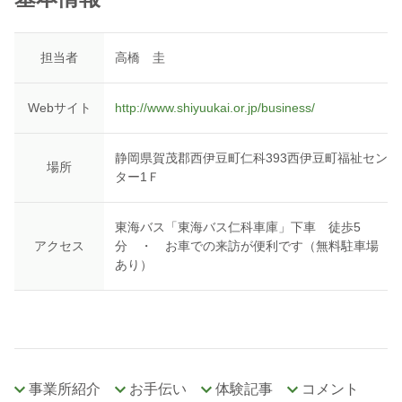
担当者
高橋 圭
Webサイト
http://www.shiyuukai.or.jp/business/
静岡県賀茂郡西伊豆町仁科393西伊豆町福祉セン
場所
ター1Ｆ
東海バス「東海バス仁科車庫」下車 徒歩5
アクセス
分 ・ お車での来訪が便利です（無料駐車場
あり）
事業所紹介
お手伝い
体験記事
コメント