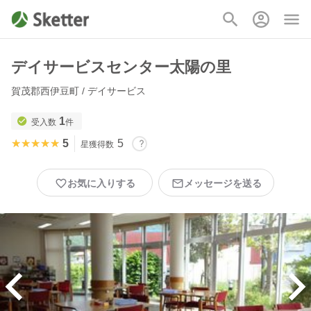
デイサービスセンター太陽の里
賀茂郡西伊豆町 / デイサービス
1
受入数
件
★★★★★
★★★★★
5
5
星獲得数
お気に入りする
メッセージを送る