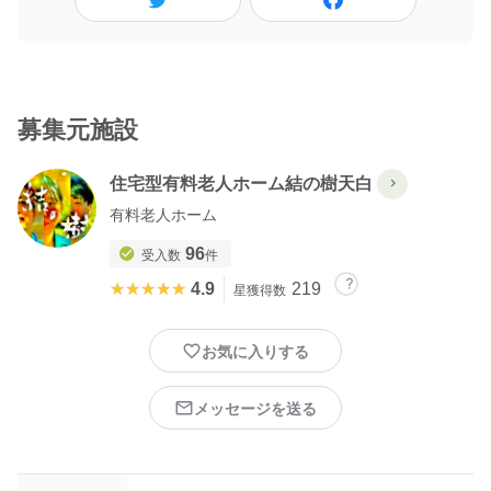
募集元施設
住宅型有料老人ホーム結の樹天白
有料老人ホーム
96
受入数
件
★★★★★
★★★★★
4.9
219
星獲得数
お気に入りする
メッセージを送る