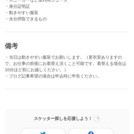
（一記事2000円。申込時にブログ記事希望と入力ください）
・身分証明証
・動きやすい服装
＊コロナウイルス感染拡大予防のため、手洗いうがい当日の検温
のご協力および、参加日当日から遡って一週間の平熱であること
を条件とさせて頂いております。ご理解、ご協力のほどお願い致
します。
備考
▼株式会社結の樹
https://yuinoki.ltd
・当日は動きやすい服装でお願いします。（更衣室ありますの
で、お仕事の前後にお着替え頂くこと可能です。着替える場合は
▼YouTube
10分ほど前にお越しください。）
http://www.youtube.com/channel/UClDAxgfcMjXLvMVWTX7p2eg?
・ブログ記事希望の場合は申込時に申告ください。
sub_confirmation=1
▼TikTok
https://vt.tiktok.com/ZSey9Rbar/
スケッター探しを応援しよう！