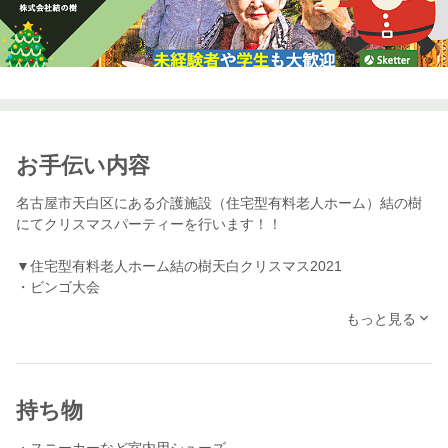
お手伝い内容
名古屋市天白区にある介護施設（住宅型有料老人ホーム）結の樹
にてクリスマスパーティーを行います！！
▼住宅型有料老人ホーム結の樹天白クリスマス2021
・ビンゴ大会
・1年振り返りムービー
もっと見る
・豪華夕食会
利用者様と一緒に夕食の準備や片付け、ビンゴを盛り上げてくれ
る方を募集しています。（2名）
持ち物
追加で、ブログの記事を書いてくださる場合は別途使用をお支払
い致します。
・スニーカーなど室内用シューズ