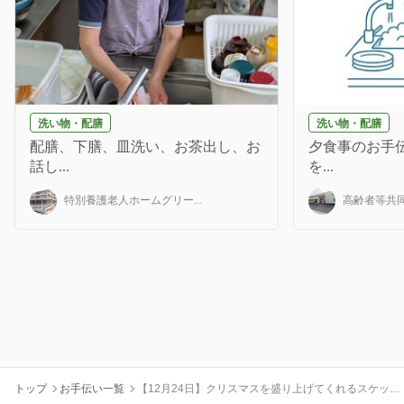
洗い物・配膳
洗い物・配膳
配膳、下膳、皿洗い、お茶出し、お
夕食事のお手伝
話し...
を...
特別養護老人ホームグリー...
高齢者等共同
トップ
お手伝い一覧
【12月24日】クリスマスを盛り上げてくれるスケッタ