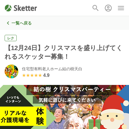
一覧へ戻る
レク
【12月24日】クリスマスを盛り上げてく
れるスケッター募集！
住宅型有料老人ホーム結の樹天白
★★★★★
★★★★★
4.9