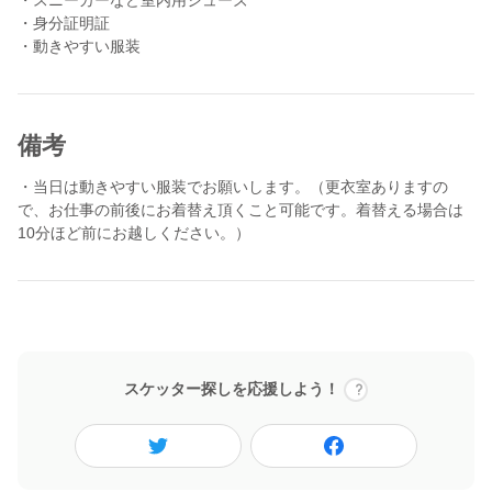
＃介護職を憧れの職業に
・身分証明証
介護のお仕事は、体力やメンタル面が強くないとできないお仕事
・動きやすい服装
ですが、その分やりがいや働きがいのある魅力たっぷりの仕事だ
と考えています。
作業としては誰でもできることかもしれませんが、誰もがプロフ
備考
ェッショナルとして活躍できる職業ではありません。誇りと自信
を持って介護に従事する仲間を募集しています。
・当日は動きやすい服装でお願いします。（更衣室ありますの
で、お仕事の前後にお着替え頂くこと可能です。着替える場合は
〈参加要件〉
10分ほど前にお越しください。）
・介護の仕事に興味がある
・やりがい、働きがいを持って従事できる
・高齢者の方々が好き
・チームで何かをすることが好き
・何事にもチャレンジする気持ちがある
一緒に介護を楽しめる方をお待ちしています。
スケッター探しを応援しよう！
▼当日の流れ（参考）
9:45 詳細説明
10:00 朝の申し送り
10:30 水分補給・排泄・入浴介助サポート