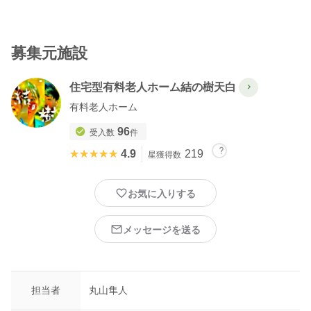
12:00 昼食
13:00 休憩（60分）
14:00 排泄・入浴介助サポート
募集元施設
15:00 おやつ準備
16:00 終了
住宅型有料老人ホーム結の樹天白
基本見学がメインとなります。
有料老人ホーム
無資格者、有資格者に応じて体験内容は変更させていただきま
96
受入数
件
す。ご希望の日程を何日か提示して頂き、調整いたします。シス
★★★★★
★★★★★
4.9
219
星獲得数
テムの兼ね合いで水曜日にしていますが他の曜日でももちろん大
丈夫です。
お気に入りする
メッセージを送る
＊コロナウイルス感染予防対策の一環として急遽中止になる場合
がございます。予めご了承ください。
＊コロナウイルス感染拡大予防のため、コロナワクチン2回摂取さ
担当者
丸山隼人
れている方のみ現在受け付けております。また、手洗いうがい当
日の検温のご協力および、参加日当日から遡って一週間の平熱で