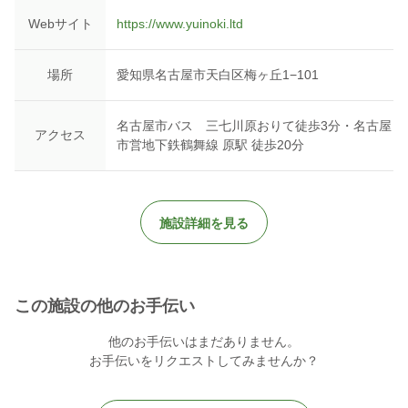
あることを条件とさせて頂いております。ご理解、ご協力のほど
Webサイト
https://www.yuinoki.ltd
お願い致します。
▼株式会社結の樹
場所
愛知県名古屋市天白区梅ヶ丘1−101
https://yuinoki.ltd
名古屋市バス 三七川原おりて徒歩3分・名古屋
▼YouTube
アクセス
市営地下鉄鶴舞線 原駅 徒歩20分
http://www.youtube.com/channel/UClDAxgfcMjXLvMVWTX7p2eg?
sub_confirmation=1
▼TikTok
https://vt.tiktok.com/ZSeF54TAf/
施設詳細を見る
この施設の他のお手伝い
他のお手伝いはまだありません。
お手伝いをリクエストしてみませんか？