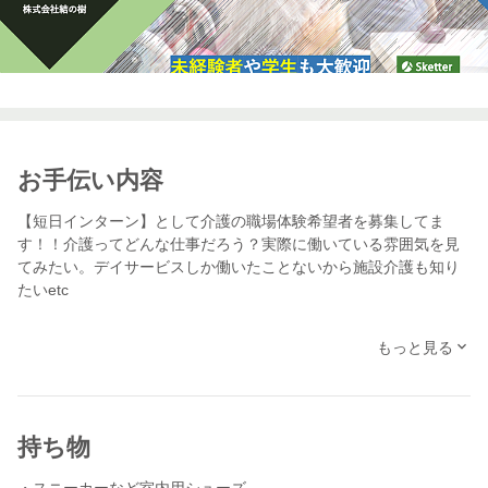
お手伝い内容
【短日インターン】として介護の職場体験希望者を募集してま
す！！介護ってどんな仕事だろう？実際に働いている雰囲気を見
てみたい。デイサービスしか働いたことないから施設介護も知り
たいetc
場所は愛知県天白区にある「住宅型有料老人ホーム結の樹天白」
もっと見る
です。
将来、結の樹の一員になって、一緒に携わるヒトの人生を豊かに
したい人や介護の現場を体験したい人を対象としたスケッター事
案です。もちろん学生さんや未経験者の方も大歓迎！
持ち物
結の樹の活動はYoutubeやインスタグラムにて確認いただけます。
・スニーカーなど室内用シューズ