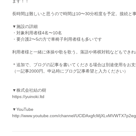
ます！！
長時間は難しいと思うので時間は10〜30分程度を予定。接続と
▼施設の詳細
・対象利用者様4名〜10名
・要介護2〜5の方で車椅子利用者様も多いです
利用者様と一緒に体操や歌を歌う。落語や将棋対戦などもできれ
＊追加で、ブログの記事を書いてくださる場合は別途使用をお支
（一記事2000円。申込時にブログ記事希望と入力ください）
▼株式会社結の樹
https://yuinoki.ltd
▼YouTube
http://www.youtube.com/channel/UClDAxgfcMjXLvMVWTX7p2eg