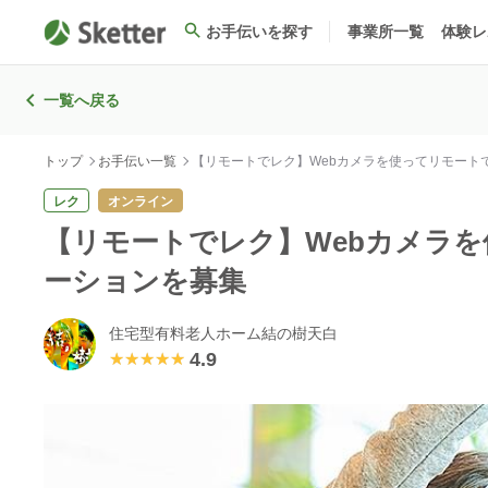
お手伝いを探す
事業所一覧
体験レ
一覧へ戻る
トップ
お手伝い一覧
【リモートでレク】Webカメラを使ってリモート
レク
オンライン
【リモートでレク】Webカメラ
ーションを募集
住宅型有料老人ホーム結の樹天白
4.9
★★★★★
★★★★★