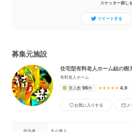
スケッター探し
ツイートする
募集元施設
住宅型有料老人ホーム結の樹
有料老人ホーム
96
4.9
★★★★★
★★★★★
受入数
件
お気に入りする
メ
担当者
丸山隼人