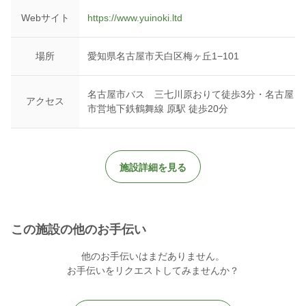
https://yuinoki.ltd
Webサイト
https://www.yuinoki.ltd
▼YouTube
http://www.youtube.com/channel/UClDAxgfcMjXLvMVWTX7p2eg?
場所
愛知県名古屋市天白区梅ヶ丘1−101
sub_confirmation=1
名古屋市バス 三七川原おりて徒歩3分・名古屋
日程については下記の予定以外でも調整可能です。気軽にご相談
アクセス
市営地下鉄鶴舞線 原駅 徒歩20分
ください。
施設詳細を見る
この施設の他のお手伝い
他のお手伝いはまだありません。
お手伝いをリクエストしてみませんか？