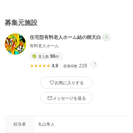
うとタライを片付ける夫。娘は頭から石けんのにおいをさせなが
ら眠っています。「布団の上で髪を洗うなんて 介護士すごい
夫すごい」と尊敬の念を抱く小松さんなのでした。
募集元施設
夫婦の連携プレーが光るお話。身体が思うように動かせない方に
住宅型有料老人ホーム結の樹天白
的確にケアする介護技術。そんなスキルにフォーカスされた漫画
でした。
有料老人ホーム
この漫画を動画にする際に、バックで流れるBGMと作中の登場人
96
受入数
件
物のアテレコ役の声優さんを募集します！！
★★★★★
★★★★★
4.9
219
星獲得数
＊BGMについては著作権のお話など詳細確認させてください。
お気に入りする
＊声優については経験問わずチャレンジしたい方気軽に応募くだ
さい。
メッセージを送る
＊コロナウイルス感染拡大予防のため、やりとりは基本的にメー
ルや電話を利用させて頂きます。報酬につきましてはAmazonギフ
ト券1000分をお渡しさせて頂きます。
担当者
丸山隼人
▼株式会社結の樹