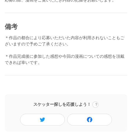
めご了承ください。
【子どもが体調を崩した時にパパが大活躍！介護士の技術を応用
した漫画に「すごい」と尊敬の声が集まる】
備考
作者：小松良佳（@yoshika_komatsu)さん
＊作品の都合により応募いただいた内容が利用されないこともご
https://nlab.itmedia.co.jp/nl/articles/2107/16/news021_2.html
ざいますので予めご了承ください。
夜中に激しくせきこみ始めた娘。それを見た介護士の夫が「吐く
＊作品完成後に参加した感想や今回の漫画についての感想を頂戴
かも」と告げます。予想は的中し、娘は嘔吐。夫は吐いたものを
できれば幸いです。
手で受け止めました。
夫が手を洗いに行っている間に、小松さんは娘の服だけでなく、
髪まで汚れていることに気づきます。それを夫に伝えると、動じ
ることなく「髪の毛洗うよ タオル3枚用意して」と言ったので
す。
スケッター探しを応援しよう！
小松さんは娘の体を支え、夫はタライに張ったお湯で手際よく髪
を洗います。そして、娘を寝かしたまま「すすぎ」まで済ませて
しまいました。
娘の洗髪が終わると、「あとは髪をふいて」と言い残し、さっそ