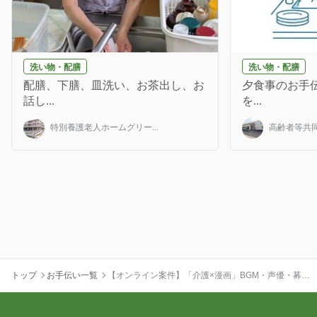
洗い物・配膳
洗い物・配膳
配膳、下膳、皿洗い、お茶出し、お
夕食事のお手伝
話し...
を...
特別養護老人ホームグリー...
高齢者等共同
トップ
お手伝い一覧
【オンライン案件】「介護×漫画」BGM・声優・募集
します！！