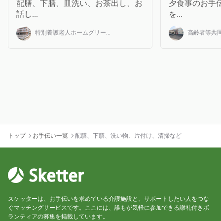
配膳、下膳、皿洗い、お茶出し、お
夕食事のお手伝
話し...
を...
特別養護老人ホームグリー...
高齢者等共同
トップ
お手伝い一覧
配膳、下膳、洗い物、片付け、清掃など
スケッターは、お手伝いを求めている介護施設と、サポートしたい人をつな
ぐマッチングサービスです。ここには、誰もが気軽に参加できる謝礼付きボ
ランティアの募集を掲載しています。