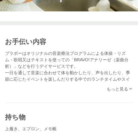
お手伝い内容
ブラボーはオリジナルの音楽療法プログラムによる体操・リズ
ム・歌唱又はテキストを使っての「BRAVO!アナリーゼ（楽曲分
析）」などを行うデイサービスです。
一日を通して音楽に合わせて体を動かしたり、声を出したり、季
節に応じたイベントを楽しんだりする中でのランチタイムやスイ
ーツタイムは、音楽と同じくらいお客様の楽しみの時間ではあり
もっと見る
ます。しかし一番忙しくバタバタする時間でもありますので、こ
の時間のお仕事（食事の配膳、後片付け等）をスケッターさんの
お力添えがあるととても助かります。
今回は急なお願いなので、負担のないように短時間でお願いした
持ち物
いと思いますので、ぜひご協力お願いします！
上履き、エプロン、メモ帳