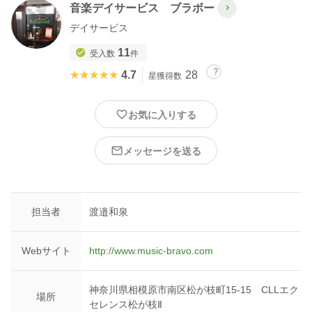
音楽デイサービス ブラボー
デイサービス
11
受入数
件
★★★★★
★★★★★
4.7
28
星獲得数
お気に入りする
メッセージを送る
担当者
渡邉和泉
Webサイト
http://www.music-bravo.com
神奈川県相模原市南区松が枝町15-15 CLLエク
場所
セレンス松が枝Ⅱ