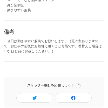
ェッショナルとして活躍できる職業ではありません。誇りと自信
・身分証明証
を持って介護に従事する仲間を待っています。
・動きやすい服装
〈参加要件〉
・介護の仕事に興味がある
・やりがい、働きがいを持って従事できる
備考
・高齢者の方々が好き
・チームで何かをすることが好き
・当日は動きやすい服装でお願いします。（更衣室ありますの
・何事にもチャレンジする気持ちがある
で、お仕事の前後にお着替え頂くこと可能です。着替える場合は
10分ほど前にお越しください。）
一緒に介護を楽しめる方をお待ちしています。
▼当日の流れ（参考）
8:45 詳細説明
9:00 朝の申し送り
9:30 水分補給・排泄・入浴介助サポート
12:00 昼食
スケッター探しを応援しよう！
13:00 休憩（60分）
14:00 排泄・入浴介助サポート
15:00 おやつ準備
16:30 振り返り
17:15 夕食