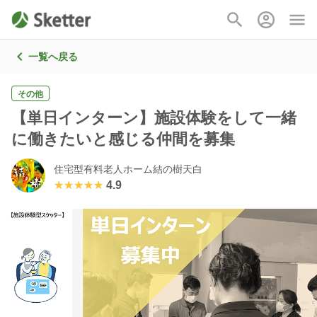
一覧へ戻る
その他
【単日インターン】施設体験をして一緒
に働きたいと感じる仲間を募集
住宅型有料老人ホーム結の樹天白
★★★★★
★★★★★
4.9