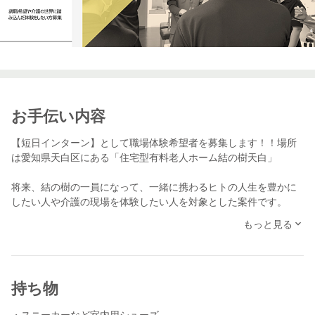
お手伝い内容
【短日インターン】として職場体験希望者を募集します！！場所
は愛知県天白区にある「住宅型有料老人ホーム結の樹天白」
将来、結の樹の一員になって、一緒に携わるヒトの人生を豊かに
したい人や介護の現場を体験したい人を対象とした案件です。
もっと見る
結の樹の活動はYoutubeやインスタグラムにて確認いただけます。
介護職を憧れの職業に！大変さやメンタル面が強くないとできな
いお仕事ですが、その分やりがいや働きがいのある魅力たっぷり
の仕事だと考えています。
持ち物
作業としては誰でもできることかもしれませんが、誰もがプロフ
・スニーカーなど室内用シューズ