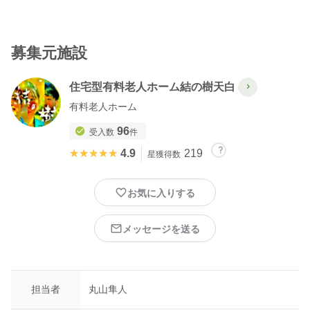
18:00 終了
基本見学がメインとなります。
募集元施設
無資格者、有資格者に応じて体験内容は変更させていただきま
住宅型有料老人ホーム結の樹天白
す。ご希望の日程を何日か提示して頂き、調整いたします。シス
テムの兼ね合いで水曜日にしていますが他の曜日でももちろん大
有料老人ホーム
丈夫です。
96
受入数
件
★★★★★
★★★★★
4.9
219
星獲得数
＊コロナウイルス感染予防対策の一環として急遽中止になる場合
がございます。予めご了承ください。
お気に入りする
＊コロナウイルス感染拡大予防のため、手洗いうがい当日の検温
メッセージを送る
のご協力および、参加日当日から遡って一週間の平熱であること
を条件とさせて頂いております。ご理解、ご協力のほどお願い致
します。
担当者
丸山隼人
▼株式会社結の樹
https://yuinoki.ltd