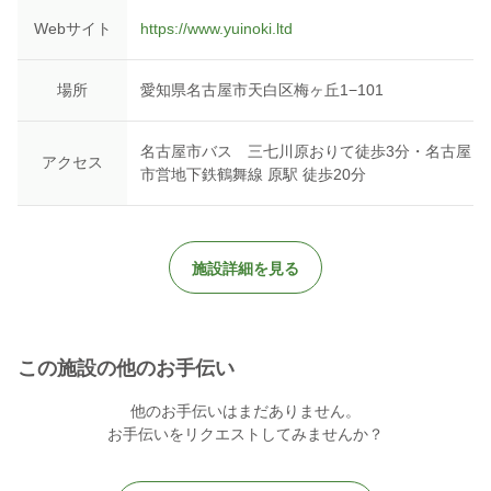
Webサイト
https://www.yuinoki.ltd
▼YouTube
http://www.youtube.com/channel/UClDAxgfcMjXLvMVWTX7p2eg?
sub_confirmation=1
場所
愛知県名古屋市天白区梅ヶ丘1−101
名古屋市バス 三七川原おりて徒歩3分・名古屋
アクセス
市営地下鉄鶴舞線 原駅 徒歩20分
施設詳細を見る
この施設の他のお手伝い
他のお手伝いはまだありません。
お手伝いをリクエストしてみませんか？