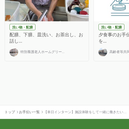
洗い物・配膳
洗い物・配膳
配膳、下膳、皿洗い、お茶出し、お
夕食事のお手伝
話し...
を...
特別養護老人ホームグリー...
高齢者等共同
トップ
お手伝い一覧
【単日インターン】施設体験をして一緒に働きたいと
感じる仲間を募集