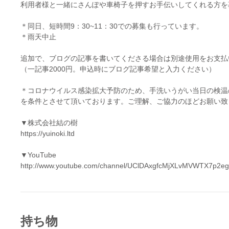
利用者様と一緒にさんぽや車椅子を押すお手伝いしてくれる方を
＊同日、短時間9：30~11：30での募集も行っています。
＊雨天中止
追加で、ブログの記事を書いてくださる場合は別途使用をお支払
（一記事2000円。申込時にブログ記事希望と入力ください）
＊コロナウイルス感染拡大予防のため、手洗いうがい当日の検温
を条件とさせて頂いております。ご理解、ご協力のほどお願い致
▼株式会社結の樹
https://yuinoki.ltd
▼YouTube
http://www.youtube.com/channel/UClDAxgfcMjXLvMVWTX7p2eg
持ち物