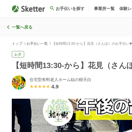
お手伝いを探す
事業所一覧
体験レ
一覧へ戻る
トップ
お手伝い一覧
【短時間13:30-から】花見（さんぽ）のお手伝い▶4
レク
【短時間13:30-から】花見（さん
住宅型有料老人ホーム結の樹天白
4.9
★★★★★
★★★★★