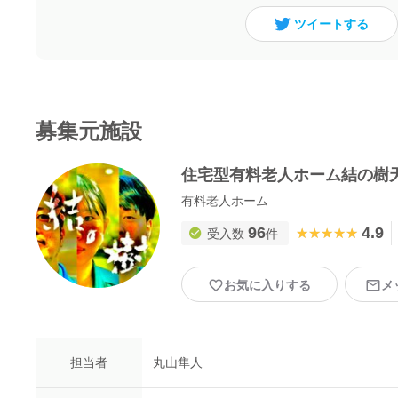
ツイートする
募集元施設
住宅型有料老人ホーム結の樹
有料老人ホーム
96
4.9
★★★★★
★★★★★
受入数
件
お気に入りする
メ
担当者
丸山隼人