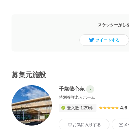
スケッター探し
ツイートする
募集元施設
千歳敬心苑
特別養護老人ホーム
129
4.6
★★★★★
★★★★★
受入数
件
お気に入りする
メ