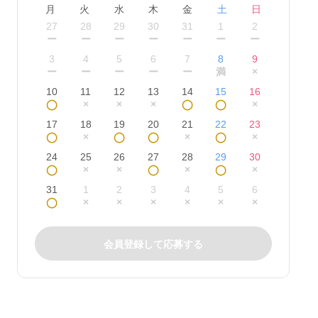
月
火
水
木
金
土
日
27
28
29
30
31
1
2
ー
ー
ー
ー
ー
ー
ー
3
4
5
6
7
8
9
ー
ー
ー
ー
ー
満
×
10
11
12
13
14
15
16
◯
×
×
×
◯
◯
×
17
18
19
20
21
22
23
◯
×
◯
◯
×
◯
×
24
25
26
27
28
29
30
◯
×
×
◯
×
◯
×
31
1
2
3
4
5
6
◯
×
×
×
×
×
×
会員登録して応募する