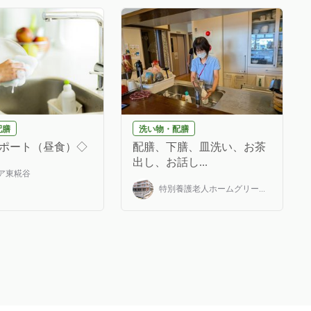
配膳
洗い物・配膳
ポート（昼食）◇
配膳、下膳、皿洗い、お茶
出し、お話し...
ア東糀谷
特別養護老人ホームグリー...