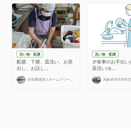
洗い物・配膳
洗い物・配膳
配膳、下膳、皿洗い、お茶
夕食事のお手伝い
出し、お話し...
器洗い)を...
特別養護老人ホームグリー...
高齢者等共同住宅み