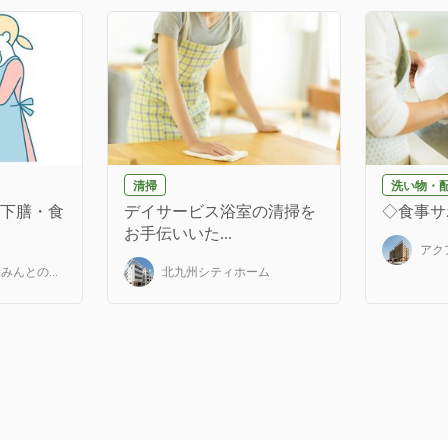
清掃
洗い物・
(下膳・食
デイサービス浴室の清掃を
◇食事サ
お手伝いいた...
アク
んとの...
北九州シティホーム