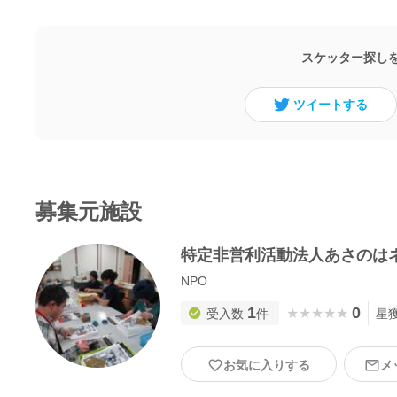
スケッター探し
ツイートする
募集元施設
特定非営利活動法人あさのはネッ
NPO
1
0
★★★★★
★★★★★
受入数
件
星
お気に入りする
メ