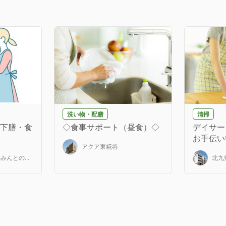
洗い物・配膳
清掃
(下膳・食
◇食事サポート（昼食）◇
デイサー
お手伝いい
アクア東糀谷
んとの...
北九