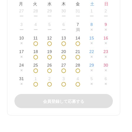
月
火
水
木
金
土
日
27
28
29
30
31
1
2
ー
ー
ー
ー
ー
ー
ー
3
4
5
6
7
8
9
ー
ー
ー
ー
満
×
×
10
11
12
13
14
15
16
×
◯
◯
◯
◯
×
×
17
18
19
20
21
22
23
×
◯
◯
◯
◯
×
×
24
25
26
27
28
29
30
×
◯
◯
◯
◯
×
×
31
1
2
3
4
5
6
×
◯
◯
◯
◯
×
×
会員登録して応募する