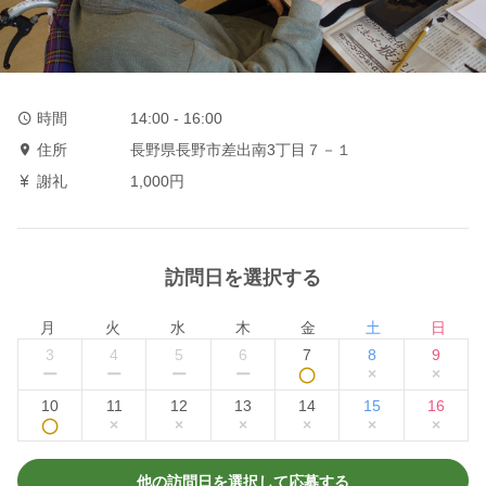
時間
14:00 - 16:00
住所
長野県長野市差出南3丁目７－１
謝礼
1,000円
訪問日を選択する
月
火
水
木
金
土
日
3
4
5
6
7
8
9
ー
ー
ー
ー
◯
×
×
10
11
12
13
14
15
16
◯
×
×
×
×
×
×
他の訪問日を選択して応募する