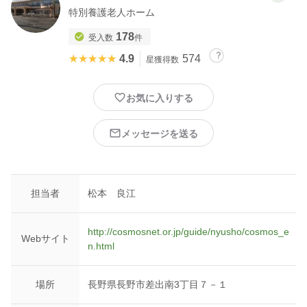
特別養護老人ホーム
178
受入数
件
★★★★★
★★★★★
4.9
574
星獲得数
お気に入りする
メッセージを送る
担当者
松本 良江
http://cosmosnet.or.jp/guide/nyusho/cosmos_e
Webサイト
n.html
場所
長野県長野市差出南3丁目７－１