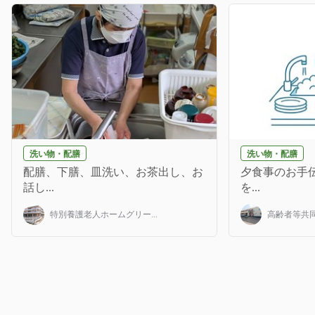
洗い物・配膳
洗い物・配膳
配膳、下膳、皿洗い、お茶出し、お
夕食事のお手伝
話し...
を...
特別養護老人ホームグリー...
高齢者等共同