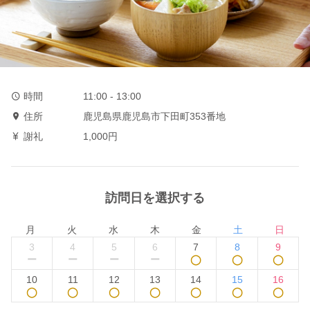
時間
11:00 - 13:00
住所
鹿児島県鹿児島市下田町353番地
謝礼
1,000円
訪問日を選択する
月
火
水
木
金
土
日
3
4
5
6
7
8
9
ー
ー
ー
ー
◯
◯
◯
10
11
12
13
14
15
16
◯
◯
◯
◯
◯
◯
◯