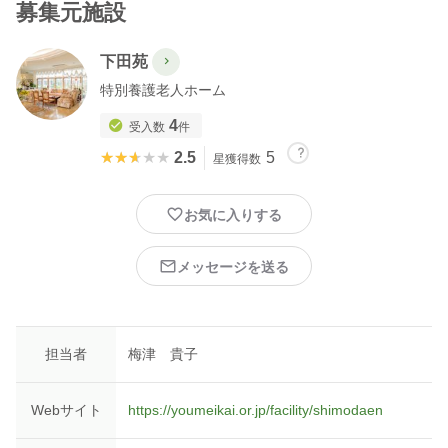
募集元施設
下田苑
特別養護老人ホーム
4
受入数
件
★★★★★
★★★★★
2.5
5
星獲得数
お気に入りする
メッセージを送る
担当者
梅津 貴子
Webサイト
https://youmeikai.or.jp/facility/shimodaen