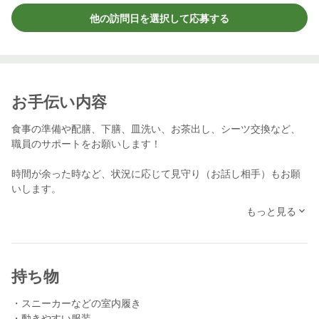
他の訪問日を選択して応募する
お手伝い内容
食事の準備や配膳、下膳、皿洗い、お茶出し、シーツ交換など、
職員のサポートをお願いします！
時間が余った時など、状況に応じて見守り（お話し相手）もお願
いします。
もっと見る
身体介助は行いませんので、ご安心ください。
業界未経験者でも、初めてのスケッターでも大歓迎！分からない
こと、不安なことがあればお気軽に近くのスタッフに声をかけて
頂ければ幸いです。
持ち物
スケッターさんからの、たくさんのご応募を楽しみにお待ちして
・スニーカーなどの室内履き
おります！
・動きやすい服装