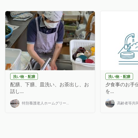
洗い物・配膳
洗い物・配膳
配膳、下膳、皿洗い、お茶出し、お
夕食事のお手伝
話し...
を...
特別養護老人ホームグリー...
高齢者等共同