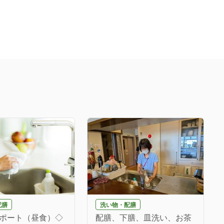
配膳
洗い物・配膳
ポート（昼食）◇
配膳、下膳、皿洗い、お茶