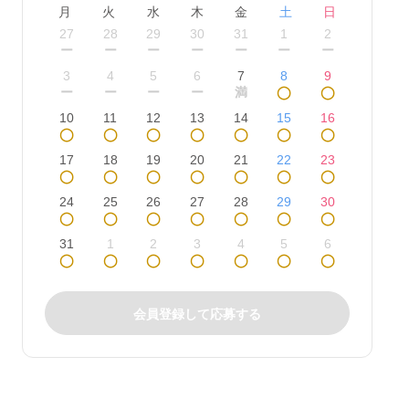
月
火
水
木
金
土
日
27
28
29
30
31
1
2
ー
ー
ー
ー
ー
ー
ー
3
4
5
6
7
8
9
ー
ー
ー
ー
満
◯
◯
10
11
12
13
14
15
16
◯
◯
◯
◯
◯
◯
◯
17
18
19
20
21
22
23
◯
◯
◯
◯
◯
◯
◯
24
25
26
27
28
29
30
◯
◯
◯
◯
◯
◯
◯
31
1
2
3
4
5
6
◯
◯
◯
◯
◯
◯
◯
会員登録して応募する