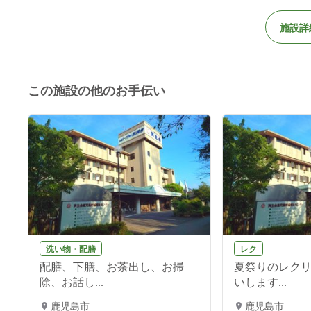
施設詳
この施設の他のお手伝い
洗い物・配膳
レク
配膳、下膳、お茶出し、お掃
夏祭りのレク
除、お話し...
いします...
鹿児島市
鹿児島市