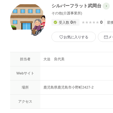
シルバーフラット武岡台
その他(介護事業所)
0
0
★★★★★
★★★★★
受入数
件
星
お気に入りする
メ
担当者
大迫 良代美
Webサイト
場所
鹿児島県鹿児島市小野町2427-2
アクセス