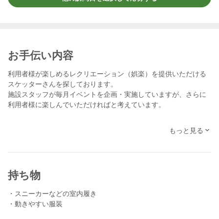
お手伝い内容
利用者様が楽しめるレクリエーション（娯楽）を提供いただける
スケッターさんを探しております。
施設スタッフが毎月イベントを企画・実施していますが、さらに
利用者様に楽しんでいただければと考えています。
利用者様が楽しめる内容であれば、音楽レク、創作レク、美容レ
もっと見る
ク、脳トレ、一芸、紙芝居、個別レク（囲碁将棋の相手）・・・
その他ゲームなど、内容は問いません。
メッセージで応募時にレクの内容をお知らせください。
その際に、こちらも「対象人数」や「場所の広さ」などの詳細を
持ち物
お伝えします。
棟が3つに分かれているため、複数回って頂ける内容でしたらご相
・スニーカーなどの室内履き
談させていただくかもしれません。
・動きやすい服装
途中休憩を挟むなど構成も一緒に相談しながら決めてゆくことも