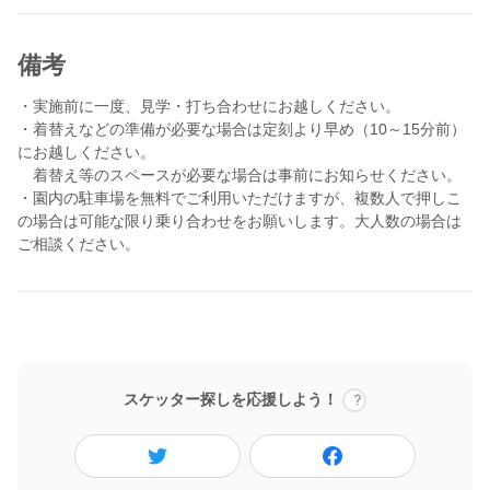
できますので、お気軽にご相談ください。
時間が余った時には、ご利用者様とお話していただけたらと思い
備考
ます。
・実施前に一度、見学・打ち合わせにお越しください。
レク初心者も大歓迎！スケッターさんからの、たくさんのご応募
・着替えなどの準備が必要な場合は定刻より早め（10～15分前）
を楽しみにお待ちしております！
にお越しください。
ご不明が点がありましたお気軽にお声かけください。
着替え等のスペースが必要な場合は事前にお知らせください。
・園内の駐車場を無料でご利用いただけますが、複数人で押しこ
の場合は可能な限り乗り合わせをお願いします。大人数の場合は
※担当者（工藤）が公休や外出で確認・返信が遅くなることがあ
ご相談ください。
ります。直前の応募はご案内ができない場合があります。概ね1週
間前までにはご連絡いただけますと幸いです。
スケッター探しを応援しよう！