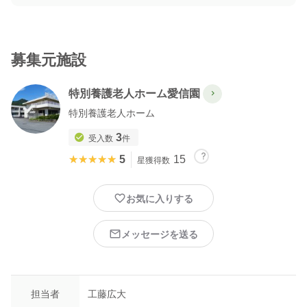
募集元施設
特別養護老人ホーム愛信園
特別養護老人ホーム
3
受入数
件
★★★★★
★★★★★
5
15
星獲得数
お気に入りする
メッセージを送る
担当者
工藤広大