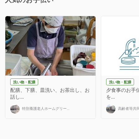
洗い物・配膳
洗い物・配膳
配膳、下膳、皿洗い、お茶出し、お
夕食事のお手伝
話し...
を...
特別養護老人ホームグリー...
高齢者等共同