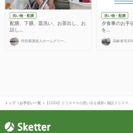
洗い物・配膳
洗い物・配膳
配膳、下膳、皿洗い、お茶出し、お
夕食事のお手伝
話し...
を...
特別養護老人ホームグリー...
高齢者等共同
トップ
お手伝い一覧
【12/24】クリスマスの思い出を撮影♪ 施設クリスマス
会のカメラマン募集