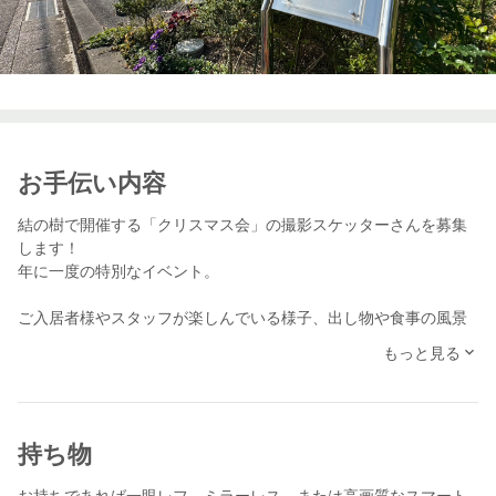
お手伝い内容
結の樹で開催する「クリスマス会」の撮影スケッターさんを募集
します！
年に一度の特別なイベント。
ご入居者様やスタッフが楽しんでいる様子、出し物や食事の風景
など、温かいクリスマスの雰囲気を写真に収めてください。
もっと見る
皆様の自然な表情や、楽しそうな笑顔をたくさん引き出していた
だけると嬉しいです！
【当日の内容】
持ち物
・クリスマス会のイベント準備
・撮影
お持ちであれば一眼レフ、ミラーレス、または高画質なスマート