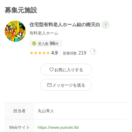
募集元施設
住宅型有料老人ホーム結の樹天白
有料老人ホーム
96
受入数
件
★★★★★
★★★★★
4.9
219
星獲得数
お気に入りする
メッセージを送る
担当者
丸山隼人
Webサイト
https://www.yuinoki.ltd