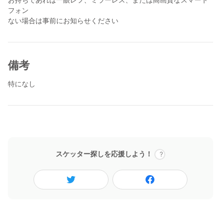
・ご入居者様とスタッフの記念撮影
フォン
ない場合は事前にお知らせください
【お願い】
活動後はぜひ「体験レポート」の投稿をお願いします！
クリスマス会に参加してみての率直な感想や、施設で過ごした時
間の様子をレポートしていただけると幸いです。
備考
アットホームな雰囲気ですので、リラックスしてご参加いただけ
特になし
ます。 クリスマスの楽しい時間を一緒に共有しましょう！
※一眼レフ、ミラーレス、または高画質なスマートフォンでの撮
影でもOKです！
スケッター探しを応援しよう！