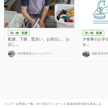
洗い物・配膳
洗い物・配膳
配膳、下膳、皿洗い、お茶出し、お
夕食事のお手伝
話し...
を...
特別養護老人ホームグリー...
高齢者等共同
トップ
お手伝い一覧
8/4【短日インターン】職場体験希望者を募集しま