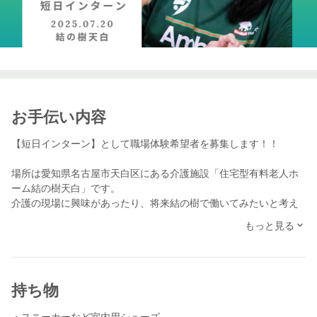
お手伝い内容
【短日インターン】として職場体験希望者を募集します！！
場所は愛知県名古屋市天白区にある介護施設「住宅型有料老人ホ
ーム結の樹天白」です。
介護の現場に興味があったり、将来結の樹で働いてみたいと考え
ている人を募集しています。
もっと見る
日頃の結の樹の活動はTikTokやインスタグラムにて確認いただけ
ます。
持ち物
介護職を憧れの職業に！フィジカルやメンタルが強くないとでき
ないお仕事ですが、その分やりがいや働きがいのある魅力たっぷ
・スニーカーなど室内用シューズ