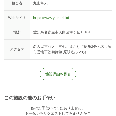
担当者
丸山隼人
▼TikTok ［福祉が好きだと叫びたい（ふくすき）］
https://vt.tiktok.com/ZSd78sBxL/
Webサイト
https://www.yuinoki.ltd
※参加後に、体験レポートの提出をお願いします。詳細は参加時
にご説明いたします。
場所
愛知県名古屋市天白区梅ヶ丘1−101
名古屋市バス 三七川原おりて徒歩3分・名古屋
アクセス
市営地下鉄鶴舞線 原駅 徒歩20分
施設詳細を見る
この施設の他のお手伝い
他のお手伝いはまだありません。
お手伝いをリクエストしてみませんか？