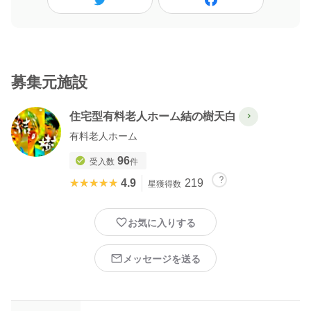
12:00 昼食介助
12:30 休憩
13:00 排泄・入浴介助
14:15 振り返り
募集元施設
無資格者、有資格者に応じて体験内容は変更させていただきま
す。
住宅型有料老人ホーム結の樹天白
ご希望の日程を何日か提示して頂き、調整いたします。
有料老人ホーム
※ 感染予防対策の一環として急遽中止になる場合がございます。
予めご了承ください。
96
受入数
件
※ 感染拡大予防のため、手洗いうがい当日の検温のご協力およ
★★★★★
★★★★★
4.9
219
星獲得数
び、参加日当日から遡って一週間の平熱であることを条件とさせ
て頂いております。ご理解、ご協力のほどお願い致します。
お気に入りする
▼株式会社結の樹
https://yuinoki.ltd
メッセージを送る
▼YouTube ［ゆいのきちゃんねる］
http://www.youtube.com/channel/UClDAxgfcMjXLvMVWTX7p2eg?
sub_confirmation=1