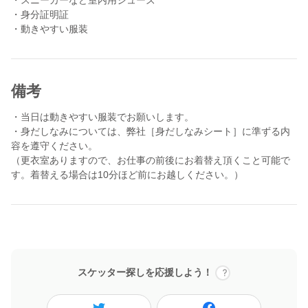
りの仕事だと考えています。
・身分証明証
私たちは「ドクター」や「看護師」ではないのでその人の残され
・動きやすい服装
た人生を延ばすことはできません。
しかし、私たちは「介護のプロ」として、その人の残された人生
をその人らしく暮らすサポートができます。
備考
一緒に創意工夫しながらその人らしさを発揮し、自分らしさを磨
きましょう！！
・当日は動きやすい服装でお願いします。
・身だしなみについては、弊社［身だしなみシート］に準ずる内
〈参加要件〉
容を遵守ください。
・介護の仕事に興味がある
（更衣室ありますので、お仕事の前後にお着替え頂くこと可能で
・やりがい、働きがいを持って従事できる
す。着替える場合は10分ほど前にお越しください。）
・高齢者の方々が好き
・チームで何かをすることが好き
・何事にもチャレンジする気持ちがある
一緒に介護を楽しめる方をお待ちしています。
▼当日の流れ（参考）
スケッター探しを応援しよう！
10:00 申し送り
10:10 排泄・入浴介助
11:30 昼食準備