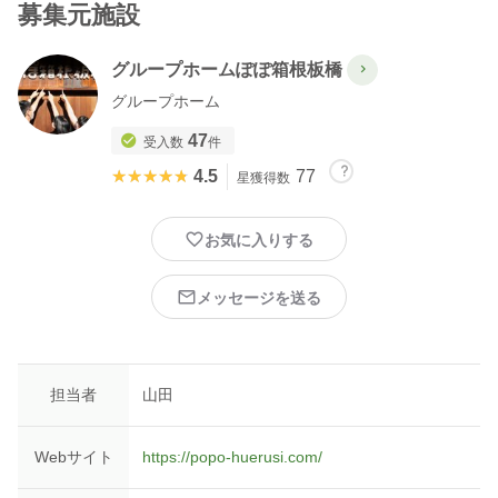
募集元施設
グループホームぽぽ箱根板橋
グループホーム
47
受入数
件
★★★★★
★★★★★
4.5
77
星獲得数
お気に入りする
メッセージを送る
担当者
山田
Webサイト
https://popo-huerusi.com/