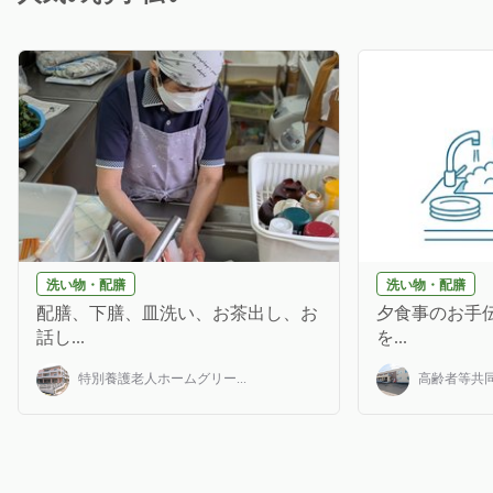
洗い物・配膳
洗い物・配膳
配膳、下膳、皿洗い、お茶出し、お
夕食事のお手伝
話し...
を...
特別養護老人ホームグリー...
高齢者等共同