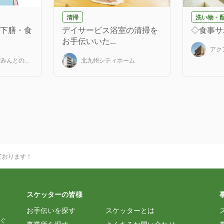
清掃
洗い物・
(下膳・食
デイサービス浴室の清掃を
◇食事サ
お手伝いいた...
アク
んとの...
北九州シティホーム
しております！
スケッターの皆様
お手伝いを探す
スケッターとは
ぐ