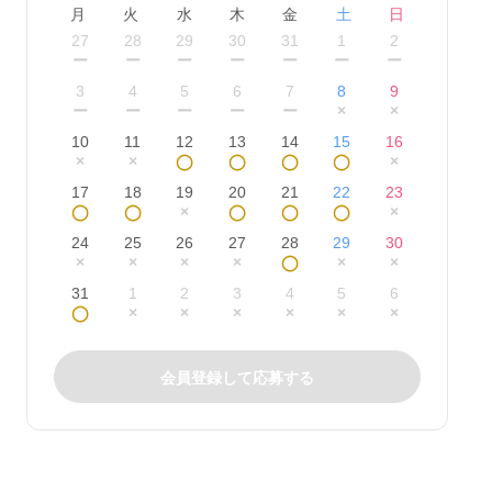
月
火
水
木
金
土
日
27
28
29
30
31
1
2
ー
ー
ー
ー
ー
ー
ー
3
4
5
6
7
8
9
ー
ー
ー
ー
ー
×
×
10
11
12
13
14
15
16
×
×
◯
◯
◯
◯
×
17
18
19
20
21
22
23
◯
◯
×
◯
◯
◯
×
24
25
26
27
28
29
30
×
×
×
×
◯
×
×
31
1
2
3
4
5
6
◯
×
×
×
×
×
×
会員登録して応募する