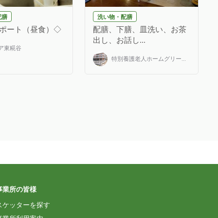
配膳
洗い物・配膳
ポート（昼食）◇
配膳、下膳、皿洗い、お茶
出し、お話し...
ア東糀谷
特別養護老人ホームグリー...
事業所の皆様
スケッターを探す