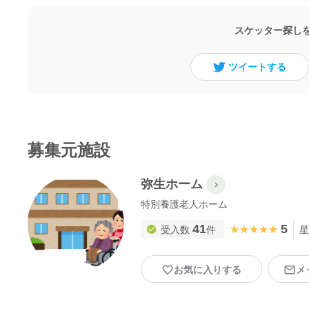
スケッター探し
ツイートする
募集元施設
弥生ホーム
特別養護老人ホーム
41
5
★★★★★
★★★★★
受入数
件
星
お気に入りする
メ