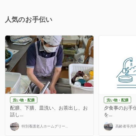
人気のお手伝い
洗い物・配膳
洗い物・配膳
配膳、下膳、皿洗い、お茶出し、お
夕食事のお手伝
話し...
を...
特別養護老人ホームグリー...
高齢者等共同