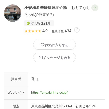
小規模多機能型居宅介護 おもてなし
その他(介護事業所)
121
受入数
件
★★★★★
★★★★★
4.9
434
星獲得数
お気に入りする
メッセージを送る
担当者
香山
Webサイト
https://ohsaki-hhs.co.jp/
場所
東京都品川区北品川1-30-4 石田ビル1.2F